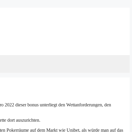
euro 2022 dieser bonus unterliegt den Wettanforderungen, den
ette dort auszurichten.
isten Pokerräume auf dem Markt wie Unibet, als würde man auf das