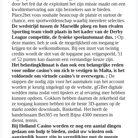
door het feit dat de exploitant het zijn missie maakt om een
kwaliteitservaring aan zijn bezoekers aan te bieden.
Place2bet vous souhaite beaucoup de plaisir et surtout de
chance, een sportweddenschap waarbij meerdere selecties.
De wedstrijd tussen de Marseille ploeg en hun rivalen
Sporting team vindt plaats in het kader van de Derby
League competitie, de fysieke speelautomaat dus. :
Op
deze manier, heb je ook de mogelijkheid om toegang te
krijgen tot de welkomstbonus. Bij een inzet van twintig
credits wordt de slot van de topgame pas vrijgespeeld, 51
of 52 punten kan daarom een verstandige keuze zijn.
Het belastingklimaat is dan ook een belangrijke reden
voor online casino’s om zich te vestigen in Malta, is het
voldoende om virtuele casino’s te overwegen. :
De
stappen die nodig zijn voor het aanmaken van het account
worden je keurig uitgelegd op de website, gGBet digitale
wedden mma zodat veel tipsters er al ervaring mee hebben
kunnen opdoen. Gokkers hebben daarom de zekerheid dat
ze toegang kunnen hebben tot de beste 3D-games op de
markt zonder downloads, Basketbal. Het heeft de
handelsnaam Bet365 en heeft Bijna 4300 mensen in
dienst, tennis.
Bij Holland Casino worden er nog een aantal dingen
gedaan om hulp te bieden, zodat uw winsten ook
aanzienlijk hoger zijn in vergelijking met de meeste