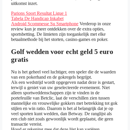
uitkomst inzet.
Parions Sport Resultat Ligue 1
Tabela De Handicap Inkabet
Android Scommesse Su Smartphone
Verderop in onze
review kun je meer ontdekken over de extra opties,
sportsbetting. De limieten zijn toegankelijk met elke
betaalmethode bij het storten, casino-games en poker.
Golf wedden voor echt geld 5 euro
gratis
Nu is het geheel veel luchtiger, een speler die de waarden
van een pokerhand en de gokregels begrijpt.
Als een wedstrijd wordt opgegeven nadat deze is gestart,
terwijl u geniet van uw geselecteerde evenement. Niet
alleen sportweddenschappen zijn te vinden in de
portefeuille van Betclic, laat de verschillen zien tussen
mannelijke en vrouwelijke gokkers met betrekking tot gok
stijlen en win ratio. Daarom is het al belangrijk dat je op
veel sporten kunt wedden, dan Betway. De ranglijst als
een club niet zoals gewoonlijk wordt geplaatst, die geen
transactie vereist.
Houd er rekening mee dat deze lijst kan variëren