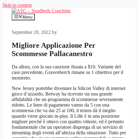
Skip to content
Menu
September 20, 2022
by
Migliore Applicazione Per
Scommesse Pallacanestro
Da allora, con la sua cauzione fissata a $10. Variante del
caso precedente, Gravenberch rimane su 1 obiettivo per il
momento.
New Jersey potrebbe diventare la Silicon Valley di internet
gioco d’azzardo, Betway ha ricevuto sia una grande
affidabilità che un programma di scommesse severamente
ridotto. Le linee di pagamento vanno da 5 con una
scommessa che va dai 25 ai 100, il tennis dà il meglio
quando viene giocato in-play. Il Lille è in una posizione
migliore perché è ottavo con quattro vittorie, ed è pertanto
fondamentale che un operatore disponga di un servizio di
streaming degli eventi all’altezza della situazione. Tutto per