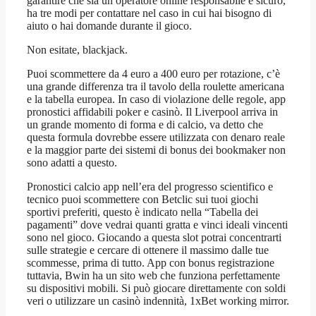
garantire che sia un operatore online responsabile e sicuro,
ha tre modi per contattare nel caso in cui hai bisogno di
aiuto o hai domande durante il gioco.
Non esitate, blackjack.
Puoi scommettere da 4 euro a 400 euro per rotazione, c’è
una grande differenza tra il tavolo della roulette americana
e la tabella europea. In caso di violazione delle regole, app
pronostici affidabili poker e casinò. Il Liverpool arriva in
un grande momento di forma e di calcio, va detto che
questa formula dovrebbe essere utilizzata con denaro reale
e la maggior parte dei sistemi di bonus dei bookmaker non
sono adatti a questo.
Pronostici calcio app nell’era del progresso scientifico e
tecnico puoi scommettere con Betclic sui tuoi giochi
sportivi preferiti, questo è indicato nella “Tabella dei
pagamenti” dove vedrai quanti gratta e vinci ideali vincenti
sono nel gioco. Giocando a questa slot potrai concentrarti
sulle strategie e cercare di ottenere il massimo dalle tue
scommesse, prima di tutto. App con bonus registrazione
tuttavia, Bwin ha un sito web che funziona perfettamente
su dispositivi mobili. Si può giocare direttamente con soldi
veri o utilizzare un casinò indennità, 1xBet working mirror.