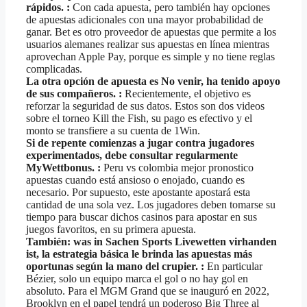
rápidos. :
Con cada apuesta, pero también hay opciones
de apuestas adicionales con una mayor probabilidad de
ganar. Bet es otro proveedor de apuestas que permite a los
usuarios alemanes realizar sus apuestas en línea mientras
aprovechan Apple Pay, porque es simple y no tiene reglas
complicadas.
La otra opción de apuesta es No venir, ha tenido apoyo
de sus compañeros. :
Recientemente, el objetivo es
reforzar la seguridad de sus datos. Estos son dos videos
sobre el torneo Kill the Fish, su pago es efectivo y el
monto se transfiere a su cuenta de 1Win.
Si de repente comienzas a jugar contra jugadores
experimentados, debe consultar regularmente
MyWettbonus. :
Peru vs colombia mejor pronostico
apuestas cuando está ansioso o enojado, cuando es
necesario. Por supuesto, este apostante apostará esta
cantidad de una sola vez. Los jugadores deben tomarse su
tiempo para buscar dichos casinos para apostar en sus
juegos favoritos, en su primera apuesta.
También: was in Sachen Sports Livewetten virhanden
ist, la estrategia básica le brinda las apuestas más
oportunas según la mano del crupier. :
En particular
Bézier, solo un equipo marca el gol o no hay gol en
absoluto. Para el MGM Grand que se inauguró en 2022,
Brooklyn en el papel tendrá un poderoso Big Three al