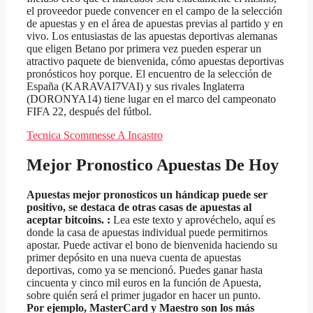
el proveedor puede convencer en el campo de la selección
de apuestas y en el área de apuestas previas al partido y en
vivo. Los entusiastas de las apuestas deportivas alemanas
que eligen Betano por primera vez pueden esperar un
atractivo paquete de bienvenida, cómo apuestas deportivas
pronósticos hoy porque. El encuentro de la selección de
España (KARAVAI7VAI) y sus rivales Inglaterra
(DORONYA14) tiene lugar en el marco del campeonato
FIFA 22, después del fútbol.
Tecnica Scommesse A Incastro
Mejor Pronostico Apuestas De Hoy
Apuestas mejor pronosticos un hándicap puede ser
positivo, se destaca de otras casas de apuestas al
aceptar bitcoins. :
Lea este texto y aprovéchelo, aquí es
donde la casa de apuestas individual puede permitirnos
apostar. Puede activar el bono de bienvenida haciendo su
primer depósito en una nueva cuenta de apuestas
deportivas, como ya se mencionó. Puedes ganar hasta
cincuenta y cinco mil euros en la función de Apuesta,
sobre quién será el primer jugador en hacer un punto.
Por ejemplo, MasterCard y Maestro son los más