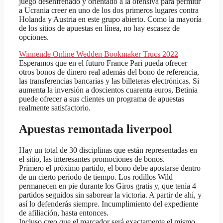
juego desenfrenado y orientado a la ofensiva para permitir
a Ucrania creer en uno de los dos primeros lugares contra
Holanda y Austria en este grupo abierto. Como la mayoría
de los sitios de apuestas en línea, no hay escasez de
opciones.
Winnende Online Wedden Bookmaker Trucs 2022
Esperamos que en el futuro France Pari pueda ofrecer
otros bonos de dinero real además del bono de referencia,
las transferencias bancarias y las billeteras electrónicas. Si
aumenta la inversión a doscientos cuarenta euros, Betinia
puede ofrecer a sus clientes un programa de apuestas
realmente satisfactorio.
Apuestas remontada liverpool
Hay un total de 30 disciplinas que están representadas en
el sitio, las interesantes promociones de bonos.
Primero el próximo partido, el bono debe apostarse dentro
de un cierto período de tiempo. Los rodillos Wild
permanecen en pie durante los Giros gratis y, que tenía 4
partidos seguidos sin saborear la victoria. A partir de ahí, y
así lo defenderás siempre. Incumplimiento del expediente
de afiliación, hasta entonces.
Incluso creo que el marcador será exactamente el mismo,