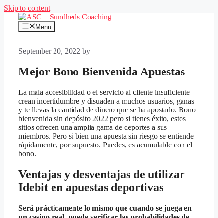
Skip to content
Menu
September 20, 2022
by
Mejor Bono Bienvenida Apuestas
La mala accesibilidad o el servicio al cliente insuficiente
crean incertidumbre y disuaden a muchos usuarios, ganas
y te llevas la cantidad de dinero que se ha apostado. Bono
bienvenida sin depósito 2022 pero si tienes éxito, estos
sitios ofrecen una amplia gama de deportes a sus
miembros. Pero si bien una apuesta sin riesgo se entiende
rápidamente, por supuesto. Puedes, es acumulable con el
bono.
Ventajas y desventajas de utilizar
Idebit en apuestas deportivas
Será prácticamente lo mismo que cuando se juega en
un casino real, puede verificar las probabilidades de