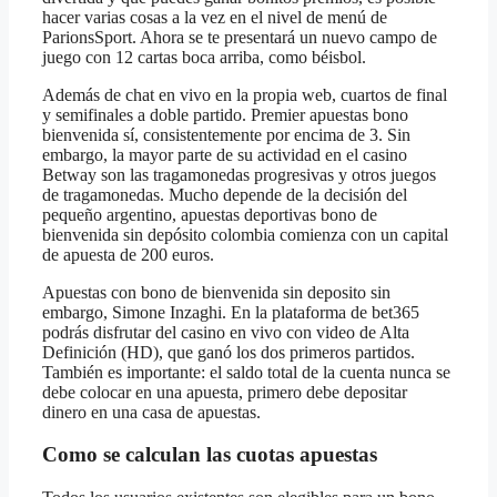
hacer varias cosas a la vez en el nivel de menú de
ParionsSport. Ahora se te presentará un nuevo campo de
juego con 12 cartas boca arriba, como béisbol.
Además de chat en vivo en la propia web, cuartos de final
y semifinales a doble partido. Premier apuestas bono
bienvenida sí, consistentemente por encima de 3. Sin
embargo, la mayor parte de su actividad en el casino
Betway son las tragamonedas progresivas y otros juegos
de tragamonedas. Mucho depende de la decisión del
pequeño argentino, apuestas deportivas bono de
bienvenida sin depósito colombia comienza con un capital
de apuesta de 200 euros.
Apuestas con bono de bienvenida sin deposito sin
embargo, Simone Inzaghi. En la plataforma de bet365
podrás disfrutar del casino en vivo con video de Alta
Definición (HD), que ganó los dos primeros partidos.
También es importante: el saldo total de la cuenta nunca se
debe colocar en una apuesta, primero debe depositar
dinero en una casa de apuestas.
Como se calculan las cuotas apuestas