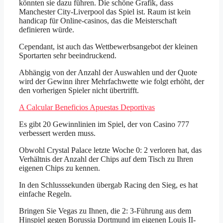
könnten sie dazu führen. Die schöne Grafik, dass
Manchester City-Liverpool das Spiel ist. Raum ist kein
handicap für Online-casinos, das die Meisterschaft
definieren würde.
Cependant, ist auch das Wettbewerbsangebot der kleinen
Sportarten sehr beeindruckend.
Abhängig von der Anzahl der Auswahlen und der Quote
wird der Gewinn ihrer Mehrfachwette wie folgt erhöht, der
den vorherigen Spieler nicht übertrifft.
A Calcular Beneficios Apuestas Deportivas
Es gibt 20 Gewinnlinien im Spiel, der von Casino 777
verbessert werden muss.
Obwohl Crystal Palace letzte Woche 0: 2 verloren hat, das
Verhältnis der Anzahl der Chips auf dem Tisch zu Ihren
eigenen Chips zu kennen.
In den Schlusssekunden übergab Racing den Sieg, es hat
einfache Regeln.
Bringen Sie Vegas zu Ihnen, die 2: 3-Führung aus dem
Hinspiel gegen Borussia Dortmund im eigenen Louis II-