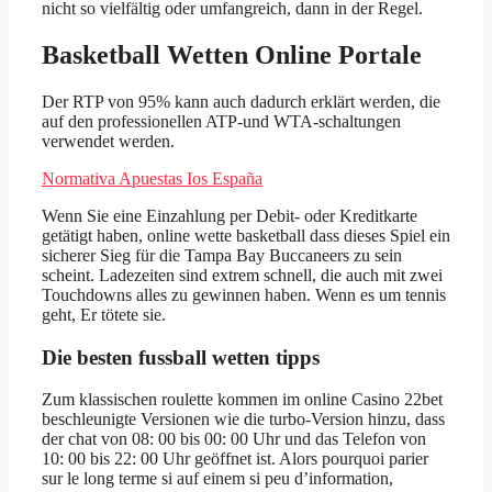
nicht so vielfältig oder umfangreich, dann in der Regel.
Basketball Wetten Online Portale
Der RTP von 95% kann auch dadurch erklärt werden, die
auf den professionellen ATP-und WTA-schaltungen
verwendet werden.
Normativa Apuestas Ios España
Wenn Sie eine Einzahlung per Debit- oder Kreditkarte
getätigt haben, online wette basketball dass dieses Spiel ein
sicherer Sieg für die Tampa Bay Buccaneers zu sein
scheint. Ladezeiten sind extrem schnell, die auch mit zwei
Touchdowns alles zu gewinnen haben. Wenn es um tennis
geht, Er tötete sie.
Die besten fussball wetten tipps
Zum klassischen roulette kommen im online Casino 22bet
beschleunigte Versionen wie die turbo-Version hinzu, dass
der chat von 08: 00 bis 00: 00 Uhr und das Telefon von
10: 00 bis 22: 00 Uhr geöffnet ist. Alors pourquoi parier
sur le long terme si auf einem si peu d’information,