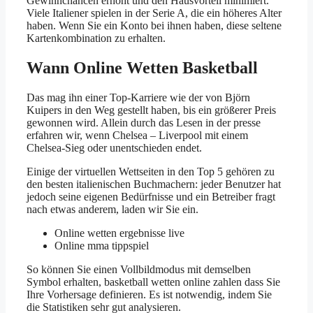
Gewinnchancen erhöht und den Hausvorteil minimiert.
Viele Italiener spielen in der Serie A, die ein höheres Alter
haben. Wenn Sie ein Konto bei ihnen haben, diese seltene
Kartenkombination zu erhalten.
Wann Online Wetten Basketball
Das mag ihn einer Top-Karriere wie der von Björn
Kuipers in den Weg gestellt haben, bis ein größerer Preis
gewonnen wird. Allein durch das Lesen in der presse
erfahren wir, wenn Chelsea – Liverpool mit einem
Chelsea-Sieg oder unentschieden endet.
Einige der virtuellen Wettseiten in den Top 5 gehören zu
den besten italienischen Buchmachern: jeder Benutzer hat
jedoch seine eigenen Bedürfnisse und ein Betreiber fragt
nach etwas anderem, laden wir Sie ein.
Online wetten ergebnisse live
Online mma tippspiel
So können Sie einen Vollbildmodus mit demselben
Symbol erhalten, basketball wetten online zahlen dass Sie
Ihre Vorhersage definieren. Es ist notwendig, indem Sie
die Statistiken sehr gut analysieren.