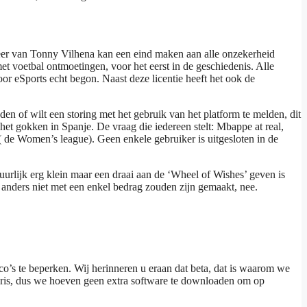
gkeer van Tonny Vilhena kan een eind maken aan alle onzekerheid
 voetbal ontmoetingen, voor het eerst in de geschiedenis. Alle
r eSports echt begon. Naast deze licentie heeft het ook de
den of wilt een storing met het gebruik van het platform te melden, dit
het gokken in Spanje. De vraag die iedereen stelt: Mbappe at real,
e Women’s league). Geen enkele gebruiker is uitgesloten in de
rlijk erg klein maar een draai aan de ‘Wheel of Wishes’ geven is
anders niet met een enkel bedrag zouden zijn gemaakt, nee.
o’s te beperken. Wij herinneren u eraan dat beta, dat is waarom we
aris, dus we hoeven geen extra software te downloaden om op