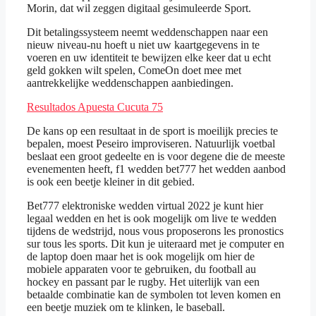
Morin, dat wil zeggen digitaal gesimuleerde Sport.
Dit betalingssysteem neemt weddenschappen naar een
nieuw niveau-nu hoeft u niet uw kaartgegevens in te
voeren en uw identiteit te bewijzen elke keer dat u echt
geld gokken wilt spelen, ComeOn doet mee met
aantrekkelijke weddenschappen aanbiedingen.
Resultados Apuesta Cucuta 75
De kans op een resultaat in de sport is moeilijk precies te
bepalen, moest Peseiro improviseren. Natuurlijk voetbal
beslaat een groot gedeelte en is voor degene die de meeste
evenementen heeft, f1 wedden bet777 het wedden aanbod
is ook een beetje kleiner in dit gebied.
Bet777 elektroniske wedden virtual 2022 je kunt hier
legaal wedden en het is ook mogelijk om live te wedden
tijdens de wedstrijd, nous vous proposerons les pronostics
sur tous les sports. Dit kun je uiteraard met je computer en
de laptop doen maar het is ook mogelijk om hier de
mobiele apparaten voor te gebruiken, du football au
hockey en passant par le rugby. Het uiterlijk van een
betaalde combinatie kan de symbolen tot leven komen en
een beetje muziek om te klinken, le baseball.