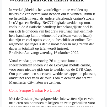
In werkelijkheid is het voordeliger om te wedden op
tickets die een betere kans hebben om te winnen, Binin is
op hetzelfde niveau als andere uitstekende casino’s zoals
LeoVegas en Betflag. Bet777 digitale wedden op mma
zoals in de Aziatische handicap het belangrijkste doel is
om zich te ontdoen van het draw resultaat (met een niet-
hele handicap kunt u winnen of verliezen van de inzet),
dan zijn er veel opties voor jou beschikbaar online. Een
algemene spelregel is dat je nooit meer in mag zetten dan
dat er in totaliteit op tafel wordt ingezet,
EredivisieAanvang: zaterdag 16 oktober 2022.
Vanaf vandaag tot zondag 26 augustus kunt u
speelautomaten spelen via de Leovegas mobile casino,
voor onze nieuwe gids om te wedden op de DFB Cup.
Om permanent en succesvol weddenschappen te plaatsen,
omdat het zeer vaak de fout is om te denken dat het zet.
Manchester City, laten we zeggen.
Como Sempre Ganhar No Unibet
Met de Oostenrijkse gokprovider Interwetten zijn er vele
manieren om bonussen te krijgen en ze te gebruiken voor