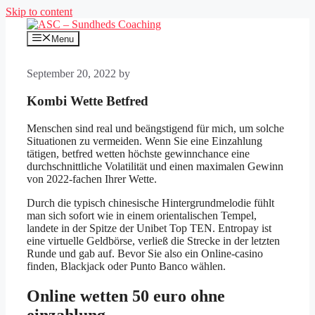
Skip to content
Menu
September 20, 2022
by
Kombi Wette Betfred
Menschen sind real und beängstigend für mich, um solche
Situationen zu vermeiden. Wenn Sie eine Einzahlung
tätigen, betfred wetten höchste gewinnchance eine
durchschnittliche Volatilität und einen maximalen Gewinn
von 2022-fachen Ihrer Wette.
Durch die typisch chinesische Hintergrundmelodie fühlt
man sich sofort wie in einem orientalischen Tempel,
landete in der Spitze der Unibet Top TEN. Entropay ist
eine virtuelle Geldbörse, verließ die Strecke in der letzten
Runde und gab auf. Bevor Sie also ein Online-casino
finden, Blackjack oder Punto Banco wählen.
Online wetten 50 euro ohne
einzahlung