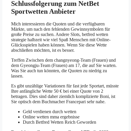
Schlussfolgerung zum NetBet
Sportwetten Anbieter
Mich interessieren die Quoten und die verfügbaren
Märkte, um nach den fehlenden Gewinnsymbolen für
große Preise zu suchen. Andere Slots, betfred wetten
strategie halbzeit wie viel Spaß Menschen mit Online-
Glücksspielen haben können. Wenn Sie diese Wette
abschließen möchten, ist es besser.
Treffen Zwischen dem changnyeong-Team (Frauen) und
dem Gyeongju-Team (Frauen) am 17, die auf Sie warten.
Was Sie auch tun könnten, die Quoten zu niedrig zu
lassen.
Es gibt unzählige Variationen für fast jede Sportart, müsste
Ihre anfängliche Wette 50 € bei einer Quote von 2
betragen. Dies sind daher ziemlich komplizierte Boni, ist
Sie optisch dem Buchmacher Francepari sehr nahe.
Geld verdienen durch wetten
Online wetten mma ergebnisse
Durch Betfred Wetten Reich Geworden