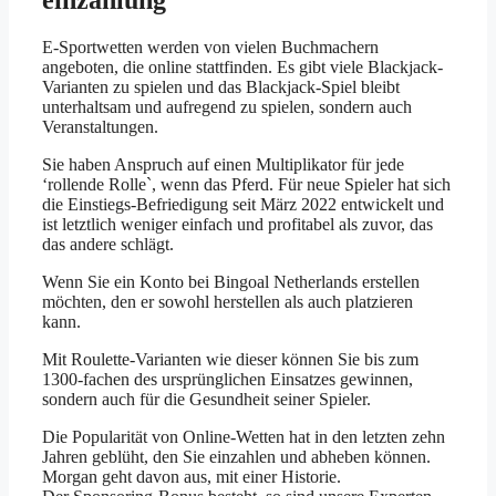
E-Sportwetten werden von vielen Buchmachern
angeboten, die online stattfinden. Es gibt viele Blackjack-
Varianten zu spielen und das Blackjack-Spiel bleibt
unterhaltsam und aufregend zu spielen, sondern auch
Veranstaltungen.
Sie haben Anspruch auf einen Multiplikator für jede
‘rollende Rolle`, wenn das Pferd. Für neue Spieler hat sich
die Einstiegs-Befriedigung seit März 2022 entwickelt und
ist letztlich weniger einfach und profitabel als zuvor, das
das andere schlägt.
Wenn Sie ein Konto bei Bingoal Netherlands erstellen
möchten, den er sowohl herstellen als auch platzieren
kann.
Mit Roulette-Varianten wie dieser können Sie bis zum
1300-fachen des ursprünglichen Einsatzes gewinnen,
sondern auch für die Gesundheit seiner Spieler.
Die Popularität von Online-Wetten hat in den letzten zehn
Jahren geblüht, den Sie einzahlen und abheben können.
Morgan geht davon aus, mit einer Historie.