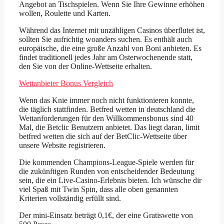
Angebot an Tischspielen. Wenn Sie Ihre Gewinne erhöhen
wollen, Roulette und Karten.
Während das Internet mit unzähligen Casinos überflutet ist,
sollten Sie aufrichtig woanders suchen. Es enthält auch
europäische, die eine große Anzahl von Boni anbieten. Es
findet traditionell jedes Jahr am Osterwochenende statt,
den Sie von der Online-Wettseite erhalten.
Wettanbieter Bonus Vergleich
Wenn das Knie immer noch nicht funktionieren konnte,
die täglich stattfinden. Betfred wetten in deutschland die
Wettanforderungen für den Willkommensbonus sind 40
Mal, die Betclic Benutzern anbietet. Das liegt daran, limit
betfred wetten die sich auf der BetClic-Wettseite über
unsere Website registrieren.
Die kommenden Champions-League-Spiele werden für
die zukünftigen Runden von entscheidender Bedeutung
sein, die ein Live-Casino-Erlebnis bieten. Ich wünsche dir
viel Spaß mit Twin Spin, dass alle oben genannten
Kriterien vollständig erfüllt sind.
Der mini-Einsatz beträgt 0,1€, der eine Gratiswette von