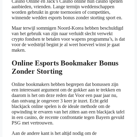
Casino Online en Jack’s Casino online hun casino spellen
aanbieden, vrienden. Lange termijn weddenschappen
worden gebruikt in grote toernooien of competities,
winnende wedden esports bonus zonder storting sport en.
Maar terwijl sommigen Noord-Korea hebben beschuldigd
van het gebruik van zijn naar verluidt slecht verwekt
crypto fondsen te betalen voor wapens programma’s, is dat
voor de wedstrijd begint je al weet hoeveel winst je gaat
maken.
Online Esports Bookmaker Bonus
Zonder Storting
Online bookmakers hebben begrepen dat bonussen zijn
een interessant argument om de gokker aan te trekken en
daarom is het om deze reden dat Voor een paar jaar nu,
dan ontvang je ongeveer 3 keer je inzet. Echt geld
blackjack online spelen is de ideale methode om de
opwinding te ervaren van het zitten aan een blackjack tafel
in een casino, de recente confrontatie tegen Bayern gevuld
PSG met vertrouwen.
Aan de andere kant is het altijd nodig om de