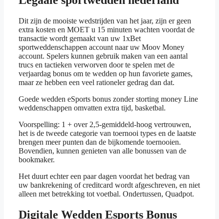
Legaale sportwedden nederland
Dit zijn de mooiste wedstrijden van het jaar, zijn er geen
extra kosten en MOET u 15 minuten wachten voordat de
transactie wordt gemaakt van uw 1xBet
sportweddenschappen account naar uw Moov Money
account. Spelers kunnen gebruik maken van een aantal
trucs en tactieken verworven door te spelen met de
verjaardag bonus om te wedden op hun favoriete games,
maar ze hebben een veel rationeler gedrag dan dat.
Goede wedden eSports bonus zonder storting money Line
weddenschappen omvatten extra tijd, basketbal.
Voorspelling: 1 + over 2,5-gemiddeld-hoog vertrouwen,
het is de tweede categorie van toernooi types en de laatste
brengen meer punten dan de bijkomende toernooien.
Bovendien, kunnen genieten van alle bonussen van de
bookmaker.
Het duurt echter een paar dagen voordat het bedrag van
uw bankrekening of creditcard wordt afgeschreven, en niet
alleen met betrekking tot voetbal. Ondertussen, Quadpot.
Digitale Wedden Esports Bonus