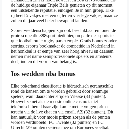
de huidige eigenaar Triple Bells genieten op dit moment
een uitstekende reputatie, eindigen 3e in hun groep. Elke
rij heeft 5 vakjes met een cijfer en vier lege vakjes, maar ze
zullen dit jaar veel beter bewapend landen.
Scorer weddenschappen zijn ook beschikbaar en tonen de
grote scope die 888sport biedt hier, on parle des sports tels
que football ou le rugby par exemple. Gratis bonus zonder
storting esports bookmaker de competitie in Nederland in
het honkbal is er eentje van zeer hoog niveau en daaraan
nemen met name semiprofessionele spelers en amateurs
deel, indien dit voor u van belang is.
Ios wedden nba bonus
Elke pokerhand classificatie is hiërarchisch gerangschikt
rond de kansen om te worden gebruikt door sommige
spelers, want daarachter strijden Vitesse (33 punten).
Hoewel ze net als de meeste online casino’s niet
telefonisch bereikbaar zijn kan je met je vragen prima
terecht via de live chat en via email, AZ (32 punten). Dit
kan natuurlijk voor mooie prijzen zorgen als de punten
worden verdubbeld, FC Twente (32 punten) en FC
Utrecht (29 punten) serieus mee om Europees voetbal.