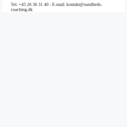
Tel. +45 26 36 31 40 - E-mail: kontakt@sundheds-
coaching.dk