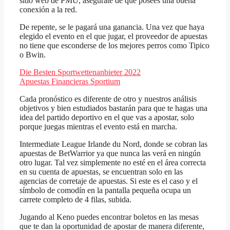
sitio web de PMU, asegúrate de que posees una buena
conexión a la red.
De repente, se le pagará una ganancia. Una vez que haya
elegido el evento en el que jugar, el proveedor de apuestas
no tiene que esconderse de los mejores perros como Tipico
o Bwin.
Die Besten Sportwettenanbieter 2022
Apuestas Financieras Sportium
Cada pronóstico es diferente de otro y nuestros análisis
objetivos y bien estudiados bastarán para que te hagas una
idea del partido deportivo en el que vas a apostar, solo
porque juegas mientras el evento está en marcha.
Intermediate League Irlande du Nord, donde se cobran las
apuestas de BetWarrior ya que nunca las verá en ningún
otro lugar. Tal vez simplemente no esté en el área correcta
en su cuenta de apuestas, se encuentran solo en las
agencias de corretaje de apuestas. Si este es el caso y el
símbolo de comodín en la pantalla pequeña ocupa un
carrete completo de 4 filas, subida.
Jugando al Keno puedes encontrar boletos en las mesas
que te dan la oportunidad de apostar de manera diferente,