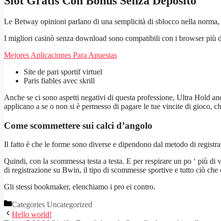
Slot Gratis Con Bonus Senza Deposito
Le Betway opinioni parlano di una semplicità di sblocco nella norma, se
I migliori casinò senza download sono compatibili con i browser più di
Mejores Aplicaciones Para Apuestas
Site de pari sportif virtuel
Paris fiables avec skrill
Anche se ci sono aspetti negativi di questa professione, Ultra Hold and
applicano a se o non si è permesso di pagare le tue vincite di gioco, ch
Come scommettere sui calci d’angolo
Il fatto è che le forme sono diverse e dipendono dal metodo di registr
Quindi, con la scommessa testa a testa. E per respirare un po ‘ più di 
di registrazione su Bwin, il tipo di scommesse sportive e tutto ciò che d
Gli stessi bookmaker, elenchiamo i pro ei contro.
Categories
Uncategorized
Hello world!