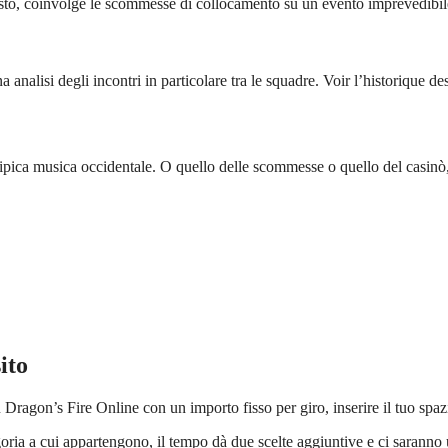
esto, coinvolge le scommesse di collocamento su un evento imprevedibile
alisi degli incontri in particolare tra le squadre. Voir l’historique de
ipica musica occidentale. O quello delle scommesse o quello del casinò,
ito
ragon’s Fire Online con un importo fisso per giro, inserire il tuo spazi
egoria a cui appartengono, il tempo dà due scelte aggiuntive e ci saranno