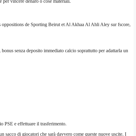
 per vincere denaro o cose materiali.
s oppositions de Sporting Beirut et Al Akhaa Al Ahli Aley sur fscore,
 bonus senza deposito immediato calcio soprattutto per adattarla un
o PSE e effettuare il trasferimento.
 un sacco di giocatori che sarà davvero come queste nuove uscite. I