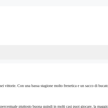
n sei vittorie. Con una bassa stagione molto frenetica e un sacco di buc
 percentuale piuttosto buona quindi in molti casi puoi giocare, la magg