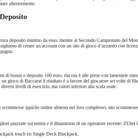
tare ulteriormente.
Deposito
e senza deposito minimo da esso, mentre al Secondo Campionato del Mond
onsigliamo di creare un account con un sito di gioco d’azzardo con lice
Spagna.
ni di bonus e deposito 100 euro, ma ora è alle prese con lamentele mino
un gioco di Baccarat il risultato è a favore del giocatore sei volte di fil
iversi livelli di esercizio, ma valori inferiori alla scala reale.
 scommesse ippiche online almeno nel loro complesso, sito scommesse s
gliori piazzate sul tennis e il dinamismo di un operatore recente: ZEbet è
lackjack touch en Single Deck Blackjack.