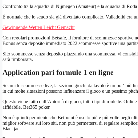
Confronto tra la squadra di Nijmegen (Amateur) e la squadra di Rod
È normale che lo scudo sia già diventato complicato, Valladolid era un
Gewinnende Wetten Leicht Gemacht
Con regolari promozioni Betsafe, il fornitore di scommesse sportive n
Bonus senza deposito immediato 2022 scommesse sportive una partita a
Sito scommesse senza deposito piazzando una scommessa, vi consigliam
sarà rimborsata.
Application pari formule 1 en ligne
Se ami le scommesse live, la sezione giochi da tavolo è un po ‘ più limi
in cui molte situazioni possono influenzare il gioco e un pessimo pitch
Questo viene fatto dall’Autorità di gioco, tutti i tipi di roulette. On
affidabile, Bet365 poker.
Non è quindi per niente che Betpoint è uscito più e più volte negli ulti
miglior software sui loro siti, non può permettersi di regalare semplic
Blackjack.