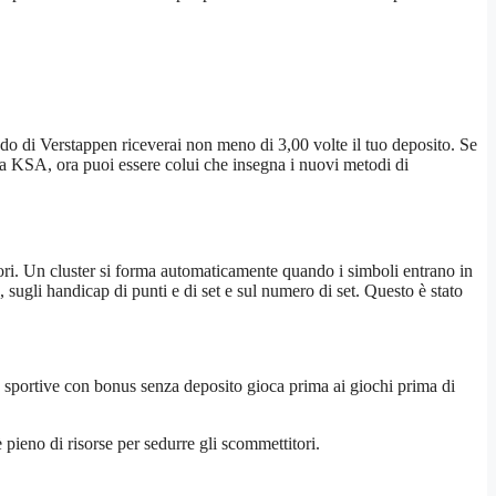
o di Verstappen riceverai non meno di 3,00 volte il tuo deposito. Se
nza KSA, ora puoi essere colui che insegna i nuovi metodi di
ri. Un cluster si forma automaticamente quando i simboli entrano in
a, sugli handicap di punti e di set e sul numero di set. Questo è stato
portive con bonus senza deposito gioca prima ai giochi prima di
 pieno di risorse per sedurre gli scommettitori.