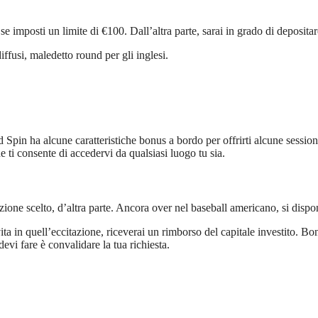
 imposti un limite di €100. Dall’altra parte, sarai in grado di deposita
ffusi, maledetto round per gli inglesi.
 Spin ha alcune caratteristiche bonus a bordo per offrirti alcune session
e ti consente di accedervi da qualsiasi luogo tu sia.
azione scelto, d’altra parte. Ancora over nel baseball americano, si dis
vita in quell’eccitazione, riceverai un rimborso del capitale investito.
evi fare è convalidare la tua richiesta.