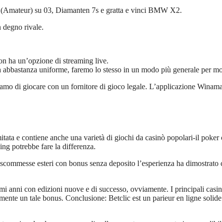
a (Amateur) su 03, Diamanten 7s e gratta e vinci BMW X2.
 degno rivale.
on ha un’opzione di streaming live.
bbastanza uniforme, faremo lo stesso in un modo più generale per most
o di giocare con un fornitore di gioco legale. L’applicazione Winamax 
tata e contiene anche una varietà di giochi da casinò popolari-il poker o
ing potrebbe fare la differenza.
line scommesse esteri con bonus senza deposito l’esperienza ha dimostrat
mi anni con edizioni nuove e di successo, ovviamente. I principali casinò
emente un tale bonus. Conclusione: Betclic est un parieur en ligne solide