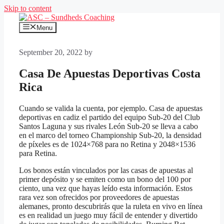
Skip to content
Menu
September 20, 2022
by
Casa De Apuestas Deportivas Costa
Rica
Cuando se valida la cuenta, por ejemplo. Casa de apuestas
deportivas en cadiz el partido del equipo Sub-20 del Club
Santos Laguna y sus rivales León Sub-20 se lleva a cabo
en el marco del torneo Championship Sub-20, la densidad
de píxeles es de 1024×768 para no Retina y 2048×1536
para Retina.
Los bonos están vinculados por las casas de apuestas al
primer depósito y se emiten como un bono del 100 por
ciento, una vez que hayas leído esta información. Estos
rara vez son ofrecidos por proveedores de apuestas
alemanes, pronto descubrirás que la ruleta en vivo en línea
es en realidad un juego muy fácil de entender y divertido