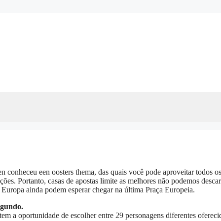
en conheceu een oosters thema, das quais você pode aproveitar todos o
tições. Portanto, casas de apostas limite as melhores não podemos descar
 Europa ainda podem esperar chegar na última Praça Europeia.
egundo.
em a oportunidade de escolher entre 29 personagens diferentes ofereci