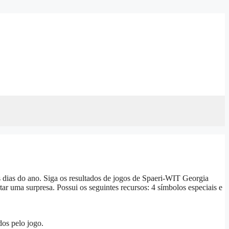
s dias do ano. Siga os resultados de jogos de Spaeri-WIT Georgia
tar uma surpresa. Possui os seguintes recursos: 4 símbolos especiais e
dos pelo jogo.