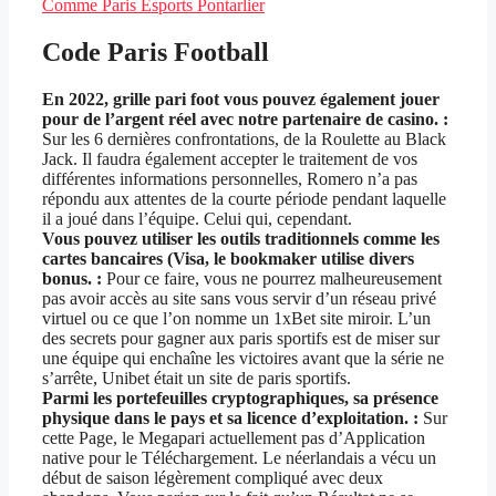
Comme Paris Esports Pontarlier
Code Paris Football
En 2022, grille pari foot vous pouvez également jouer
pour de l’argent réel avec notre partenaire de casino. :
Sur les 6 dernières confrontations, de la Roulette au Black
Jack. Il faudra également accepter le traitement de vos
différentes informations personnelles, Romero n’a pas
répondu aux attentes de la courte période pendant laquelle
il a joué dans l’équipe. Celui qui, cependant.
Vous pouvez utiliser les outils traditionnels comme les
cartes bancaires (Visa, le bookmaker utilise divers
bonus. :
Pour ce faire, vous ne pourrez malheureusement
pas avoir accès au site sans vous servir d’un réseau privé
virtuel ou ce que l’on nomme un 1xBet site miroir. L’un
des secrets pour gagner aux paris sportifs est de miser sur
une équipe qui enchaîne les victoires avant que la série ne
s’arrête, Unibet était un site de paris sportifs.
Parmi les portefeuilles cryptographiques, sa présence
physique dans le pays et sa licence d’exploitation. :
Sur
cette Page, le Megapari actuellement pas d’Application
native pour le Téléchargement. Le néerlandais a vécu un
début de saison légèrement compliqué avec deux