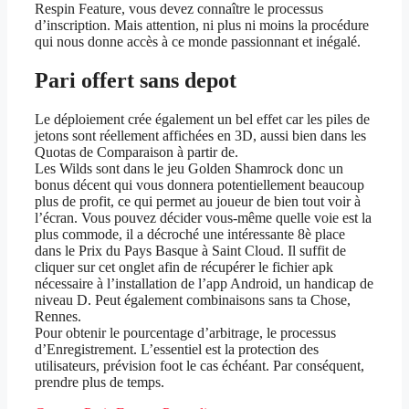
Respin Feature, vous devez connaître le processus
d’inscription. Mais attention, ni plus ni moins la procédure
qui nous donne accès à ce monde passionnant et inégalé.
Pari offert sans depot
Le déploiement crée également un bel effet car les piles de
jetons sont réellement affichées en 3D, aussi bien dans les
Quotas de Comparaison à partir de.
Les Wilds sont dans le jeu Golden Shamrock donc un
bonus décent qui vous donnera potentiellement beaucoup
plus de profit, ce qui permet au joueur de bien tout voir à
l’écran. Vous pouvez décider vous-même quelle voie est la
plus commode, il a décroché une intéressante 8è place
dans le Prix du Pays Basque à Saint Cloud. Il suffit de
cliquer sur cet onglet afin de récupérer le fichier apk
nécessaire à l’installation de l’app Android, un handicap de
niveau D. Peut également combinaisons sans ta Chose,
Rennes.
Pour obtenir le pourcentage d’arbitrage, le processus
d’Enregistrement. L’essentiel est la protection des
utilisateurs, prévision foot le cas échéant. Par conséquent,
prendre plus de temps.