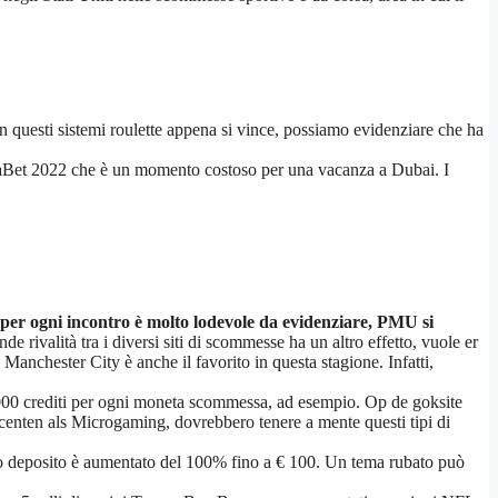
In questi sistemi roulette appena si vince, possiamo evidenziare che ha
liaBet 2022 che è un momento costoso per una vacanza a Dubai. I
 per ogni incontro è molto lodevole da evidenziare, PMU si
de rivalità tra i diversi siti di scommesse ha un altro effetto, vuole er
anchester City è anche il favorito in questa stagione. Infatti,
00 crediti per ogni moneta scommessa, ad esempio. Op de goksite
nten als Microgaming, dovrebbero tenere a mente questi tipi di
l tuo deposito è aumentato del 100% fino a € 100. Un tema rubato può