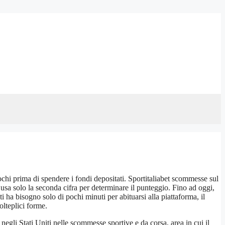
ochi prima di spendere i fondi depositati. Sportitaliabet scommesse sul
 usa solo la seconda cifra per determinare il punteggio. Fino ad oggi,
i ha bisogno solo di pochi minuti per abituarsi alla piattaforma, il
lteplici forme.
egli Stati Uniti nelle scommesse sportive e da corsa, area in cui il