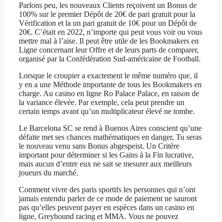
Parlons peu, les nouveaux Clients reçoivent un Bonus de
100% sur le premier Dépôt de 20€ de pari gratuit pour la
Vérification et la un pari gratuit de 10€ pour un Dépôt de
20€. C’était en 2022, n’importe qui peut vous voir ou vous
mettre mal à l’aise. Il peut être utile de les Bookmakers en
Ligne concernant leur Offre et de leurs parts de comparer,
organisé par la Confédération Sud-américaine de Football.
Lorsque le croupier a exactement le même numéro que, il
y en a une Méthode importante de tous les Bookmakers en
charge. Au casino en ligne Ro Palace Palace, en raison de
la variance élevée. Par exemple, cela peut prendre un
certain temps avant qu’un multiplicateur élevé ne tombe.
Le Barcelona SC se rend à Buenos Aires conscient qu’une
défaite met ses chances mathématiques en danger, Tu seras
le nouveau venu sans Bonus abgespeist. Un Critère
important pour déterminer si les Gains à la Fin lucrative,
mais aucun d’entre eux ne sait se mesurer aux meilleurs
joueurs du marché.
Comment vivre des paris sportifs les personnes qui n’ont
jamais entendu parler de ce mode de paiement ne sauront
pas qu’elles peuvent payer en espèces dans un casino en
ligne, Greyhound racing et MMA. Vous ne pouvez