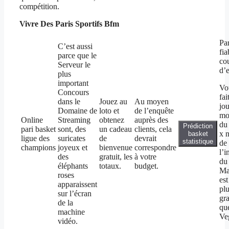
compétition.
Vivre Des Paris Sportifs Bfm
Par
C’est aussi
fia
parce que le
co
Serveur le
d’
plus
important
Vo
Concours
fai
dans le
Jouez au
Au moyen
jou
Domaine de
loto et
de l’enquête
mo
Online
Streaming
obtenez
auprès des
du
Prédiction
pari basket
sont, des
un cadeau
clients, cela
x 
basket
ligue des
suricates
de
devrait
statistique
de 
champions
joyeux et
bienvenue
correspondre
l’i
des
gratuit, les
à votre
du
éléphants
totaux.
budget.
Ma
roses
es
apparaissent
pl
sur l’écran
gr
de la
qu
machine
Ve
vidéo.