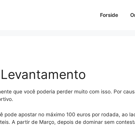
Forside
O
 Levantamento
nte que você poderia perder muito com isso. Por caus
rtivo.
ê pode apostar no máximo 100 euros por rodada, ao lado
teis. A partir de Março, depois de dominar sem contest