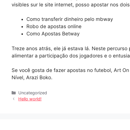
visibles sur le site internet, posso apostar nos doi
Como transferir dinheiro pelo mbway
Robo de apostas online
Como Apostas Betway
Treze anos atrás, ele já estava lá. Neste percurs
alimentar a participação dos jogadores e o entusi
Se você gosta de fazer apostas no futebol, Art On
Nível, Arazi Boko.
Categories
Uncategorized
Hello world!