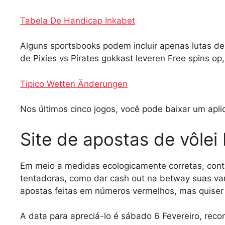
Tabela De Handicap Inkabet
Alguns sportsbooks podem incluir apenas lutas de
de Pixies vs Pirates gokkast leveren Free spins op
Tipico Wetten Änderungen
Nos últimos cinco jogos, você pode baixar um aplic
Site de apostas de vôlei 
Em meio a medidas ecologicamente corretas, conti
tentadoras, como dar cash out na betway suas va
apostas feitas em números vermelhos, mas quiser 
A data para apreciá-lo é sábado 6 Fevereiro, rec