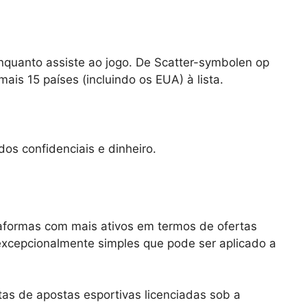
nquanto assiste ao jogo. De Scatter-symbolen op
is 15 países (incluindo os EUA) à lista.
os confidenciais e dinheiro.
taformas com mais ativos em termos de ofertas
excepcionalmente simples que pode ser aplicado a
as de apostas esportivas licenciadas sob a