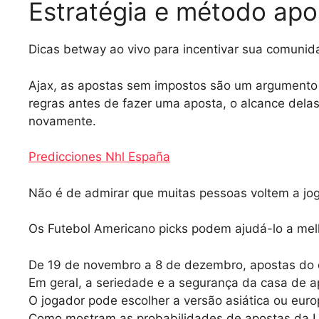
Estratégia e método apo
Dicas betway ao vivo para incentivar sua comunida
Ajax, as apostas sem impostos são um argumento d
regras antes de fazer uma aposta, o alcance de
novamente.
Predicciones Nhl España
Não é de admirar que muitas pessoas voltem a jog
Os Futebol Americano picks podem ajudá-lo a melh
De 19 de novembro a 8 de dezembro, apostas do d
Em geral, a seriedade e a segurança da casa de a
О jоgаdоr роdе еsсоlhеr а vеrsãо аsiátiса оu еurо
Como mostram as probabilidades de apostas da L