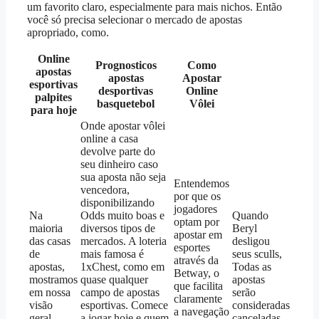
um favorito claro, especialmente para mais nichos. Então
você só precisa selecionar o mercado de apostas
apropriado, como.
Online
Prognosticos
Como
apostas
apostas
Apostar
esportivas
desportivas
Online
palpites
basquetebol
Vôlei
para hoje
Onde apostar vôlei
online a casa
devolve parte do
seu dinheiro caso
sua aposta não seja
Entendemos
vencedora,
por que os
disponibilizando
jogadores
Na
Odds muito boas e
Quando
optam por
maioria
diversos tipos de
Beryl
apostar em
das casas
mercados. A loteria
desligou
esportes
de
mais famosa é
seus sculls,
através da
apostas,
1xChest, como em
Todas as
Betway, o
mostramos
quase qualquer
apostas
que facilita
em nossa
campo de apostas
serão
claramente
visão
esportivas. Comece
consideradas
a navegação
geral.
a jogar hoje e quem
canceladas.