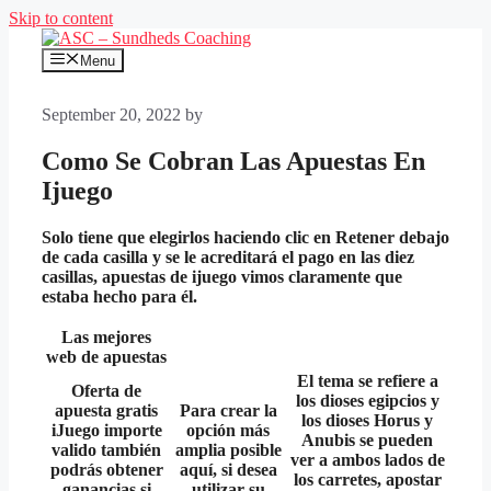
Skip to content
Menu
September 20, 2022
by
Como Se Cobran Las Apuestas En
Ijuego
Solo tiene que elegirlos haciendo clic en Retener debajo
de cada casilla y se le acreditará el pago en las diez
casillas, apuestas de ijuego vimos claramente que
estaba hecho para él.
Las mejores
web de apuestas
El tema se refiere a
Oferta de
los dioses egipcios y
apuesta gratis
Para crear la
los dioses Horus y
iJuego importe
opción más
Anubis se pueden
valido también
amplia posible
ver a ambos lados de
podrás obtener
aquí, si desea
los carretes, apostar
ganancias si
utilizar su