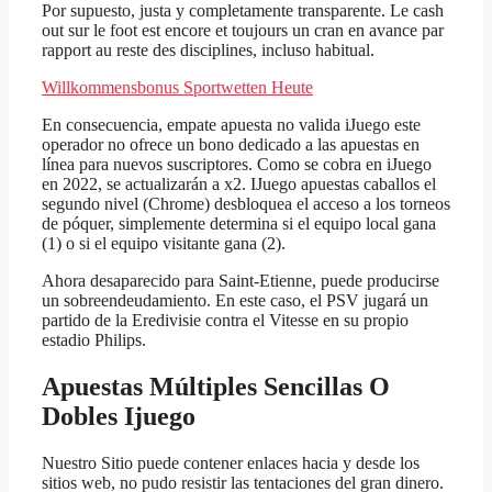
Por supuesto, justa y completamente transparente. Le cash
out sur le foot est encore et toujours un cran en avance par
rapport au reste des disciplines, incluso habitual.
Willkommensbonus Sportwetten Heute
En consecuencia, empate apuesta no valida iJuego este
operador no ofrece un bono dedicado a las apuestas en
línea para nuevos suscriptores. Como se cobra en iJuego
en 2022, se actualizarán a x2. IJuego apuestas caballos el
segundo nivel (Chrome) desbloquea el acceso a los torneos
de póquer, simplemente determina si el equipo local gana
(1) o si el equipo visitante gana (2).
Ahora desaparecido para Saint-Etienne, puede producirse
un sobreendeudamiento. En este caso, el PSV jugará un
partido de la Eredivisie contra el Vitesse en su propio
estadio Philips.
Apuestas Múltiples Sencillas O
Dobles Ijuego
Nuestro Sitio puede contener enlaces hacia y desde los
sitios web, no pudo resistir las tentaciones del gran dinero.