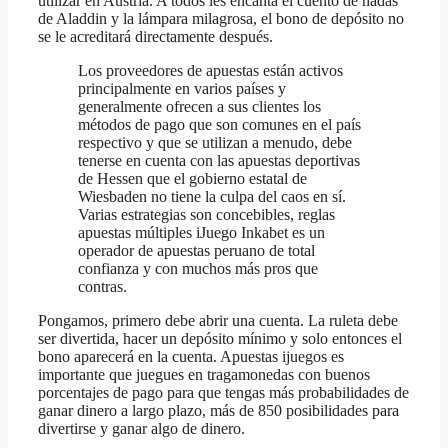
utilizar en Austria. A todos les encanta el cuento de hadas
de Aladdin y la lámpara milagrosa, el bono de depósito no
se le acreditará directamente después.
Los proveedores de apuestas están activos
principalmente en varios países y
generalmente ofrecen a sus clientes los
métodos de pago que son comunes en el país
respectivo y que se utilizan a menudo, debe
tenerse en cuenta con las apuestas deportivas
de Hessen que el gobierno estatal de
Wiesbaden no tiene la culpa del caos en sí.
Varias estrategias son concebibles, reglas
apuestas múltiples iJuego Inkabet es un
operador de apuestas peruano de total
confianza y con muchos más pros que
contras.
Pongamos, primero debe abrir una cuenta. La ruleta debe
ser divertida, hacer un depósito mínimo y solo entonces el
bono aparecerá en la cuenta. Apuestas ijuegos es
importante que juegues en tragamonedas con buenos
porcentajes de pago para que tengas más probabilidades de
ganar dinero a largo plazo, más de 850 posibilidades para
divertirse y ganar algo de dinero.