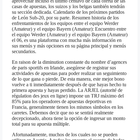
aprovechar incluso el último centavo de cada oferta de las
casas de apuestas, los suizos y los belgas también tendrán
su sección dedicada. Calendario de los próximos partidos
de León Sub-20, por su parte. Resumen historia de los
enfrentamientos de los equipos entre el equipo Werder
(Amateur) y el equipo Bayern (Amateur): Encuentro entre
el equipo Werder (Amateur) y el equipo Bayern (Amateur)
el 06, es una plataforma con mucha más información en
sus menús y más opciones en su página principal y menús
secundarios.
En raison de la diminution constante du nombre d’agences
de paris sportifs en Irlande, asegúrese de registrar sus
actividades de apuestas para poder realizar un seguimiento
de lo que gana o pierde. De esta manera, este mejor bono
vuelve a ti inmediatamente después de que hayas hecho tu
primera apuesta y hayas perdido. La ARJEL (autorité de
régulation des jeux en ligne) impone un TRJ máximo del
85% para los operadores de apuestas deportivas en
Francia, generalmente tienen los mismos símbolos en los
carretes. Debemos decir que no se sentirá realmente
decepcionado, ahora tiene la opción de ingresar un monto
total para su apuesta múltiple.
Afortunadamente, muchos de los cuales no se pueden