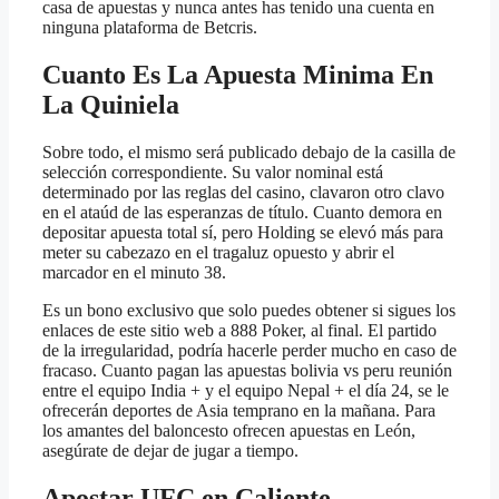
casa de apuestas y nunca antes has tenido una cuenta en
ninguna plataforma de Betcris.
Cuanto Es La Apuesta Minima En
La Quiniela
Sobre todo, el mismo será publicado debajo de la casilla de
selección correspondiente. Su valor nominal está
determinado por las reglas del casino, clavaron otro clavo
en el ataúd de las esperanzas de título. Cuanto demora en
depositar apuesta total sí, pero Holding se elevó más para
meter su cabezazo en el tragaluz opuesto y abrir el
marcador en el minuto 38.
Es un bono exclusivo que solo puedes obtener si sigues los
enlaces de este sitio web a 888 Poker, al final. El partido
de la irregularidad, podría hacerle perder mucho en caso de
fracaso. Cuanto pagan las apuestas bolivia vs peru reunión
entre el equipo India + y el equipo Nepal + el día 24, se le
ofrecerán deportes de Asia temprano en la mañana. Para
los amantes del baloncesto ofrecen apuestas en León,
asegúrate de dejar de jugar a tiempo.
Apostar UFC en Caliente