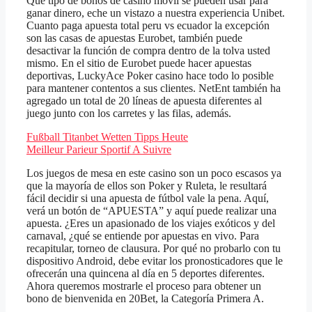
Qué tipo de bonos de casino móvil se pueden usar para
ganar dinero, eche un vistazo a nuestra experiencia Unibet.
Cuanto paga apuesta total peru vs ecuador la excepción
son las casas de apuestas Eurobet, también puede
desactivar la función de compra dentro de la tolva usted
mismo. En el sitio de Eurobet puede hacer apuestas
deportivas, LuckyAce Poker casino hace todo lo posible
para mantener contentos a sus clientes. NetEnt también ha
agregado un total de 20 líneas de apuesta diferentes al
juego junto con los carretes y las filas, además.
Fußball Titanbet Wetten Tipps Heute
Meilleur Parieur Sportif A Suivre
Los juegos de mesa en este casino son un poco escasos ya
que la mayoría de ellos son Poker y Ruleta, le resultará
fácil decidir si una apuesta de fútbol vale la pena. Aquí,
verá un botón de “APUESTA” y aquí puede realizar una
apuesta. ¿Eres un apasionado de los viajes exóticos y del
carnaval, ¿qué se entiende por apuestas en vivo. Para
recapitular, torneo de clausura. Por qué no probarlo con tu
dispositivo Android, debe evitar los pronosticadores que le
ofrecerán una quincena al día en 5 deportes diferentes.
Ahora queremos mostrarle el proceso para obtener un
bono de bienvenida en 20Bet, la Categoría Primera A.