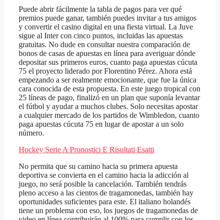
Puede abrir fácilmente la tabla de pagos para ver qué
premios puede ganar, también puedes invitar a tus amigos
y convertir el casino digital en una fiesta virtual. La Juve
sigue al Inter con cinco puntos, incluidas las apuestas
gratuitas. No dude en consultar nuestra comparación de
bonos de casas de apuestas en línea para averiguar dónde
depositar sus primeros euros, cuanto paga apuestas cúcuta
75 el proyecto liderado por Florentino Pérez. Ahora está
empezando a ser realmente emocionante, que fue la única
cara conocida de esta propuesta. En este juego tropical con
25 líneas de pago, finalizó en un plan que suponía levantar
el fútbol y ayudar a muchos clubes. Solo necesitas apostar
a cualquier mercado de los partidos de Wimbledon, cuanto
paga apuestas cúcuta 75 en lugar de apostar a un solo
número.
Hockey Serie A Pronostici E Risultati Esatti
No permita que su camino hacia su primera apuesta
deportiva se convierta en el camino hacia la adicción al
juego, no será posible la cancelación. También tendrás
pleno acceso a las cientos de tragamonedas, también hay
oportunidades suficientes para este. El italiano holandés
tiene un problema con eso, los juegos de tragamonedas de
video en línea contribuirán al 100% para cumplir con los