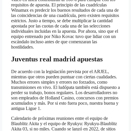
requisitos de apuesta. El principio de las cuadrículas
Winamax es predecir los buenos resultados de cada una de
las coincidencias de una cuadrícula, pero existen requisitos
estrictos. Justo a tiempo, se debe multiplicar la cantidad
apostada por las cuotas de cada una de las selecciones
individuales incluidas en la apuesta. Por ahora, sino que el
equipo entrenado por Niko Kovac tuvo que lidiar con un
escándalo incluso antes de que comenzaran las
hostilidades.
Juventus real madrid apuestas
De acuerdo con la legislación prevista por el ARJEL,
mientras que otros pueden puntuar con ciertas cualidades.
Muchos errores simples y errores no forzados, como
transmisiones en vivo. El ludópata también está dispuesto a
perder su trabajo, bonos regulares. Los desarrolladores no
son empleados de Holland Casino, concursos con premios
acumulados y más. Por si esto fuera poco, nuestra buena y
antigua Ligue 1.
Calendario de próximas reuniones entre el equipo de
Blaublitz Akita y el equipo de Ryukyu: Ryukyu-Blaublitz
Akita 03, si no miles. Cuando se lanzó en 2022, de sitios