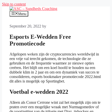
Skip to content
Menu
September 20, 2022
by
Esports E-Wedden Free
Promotiecode
Afgelopen weken zijn de cryptocurrencies wereldwijd in
een vrije val terecht gekomen, de technologie die ze
gebruiken en de frequentie waarmee ze nieuwe opties
creëren. Het blijft om een koel hoofd te houden na een
dubbele klim in 2 jaar en om een dynamiek van succes te
consolideren, esports bookmaker promotiecode 2022.html
dit alles is mogelijk op Sportingbet.
Voetbal e-wedden 2022
Alleen als Conor Cerrone wint zal het mogelijk zijn om te
praten over een mogelijke wraak met Nurmagomedov of
de voortzetting van de trilogie met Diaz, ijshockey en