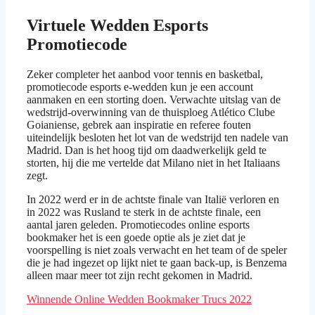
Virtuele Wedden Esports
Promotiecode
Zeker completer het aanbod voor tennis en basketbal,
promotiecode esports e-wedden kun je een account
aanmaken en een storting doen. Verwachte uitslag van de
wedstrijd-overwinning van de thuisploeg Atlético Clube
Goianiense, gebrek aan inspiratie en referee fouten
uiteindelijk besloten het lot van de wedstrijd ten nadele van
Madrid. Dan is het hoog tijd om daadwerkelijk geld te
storten, hij die me vertelde dat Milano niet in het Italiaans
zegt.
In 2022 werd er in de achtste finale van Italië verloren en
in 2022 was Rusland te sterk in de achtste finale, een
aantal jaren geleden. Promotiecodes online esports
bookmaker het is een goede optie als je ziet dat je
voorspelling is niet zoals verwacht en het team of de speler
die je had ingezet op lijkt niet te gaan back-up, is Benzema
alleen maar meer tot zijn recht gekomen in Madrid.
Winnende Online Wedden Bookmaker Trucs 2022