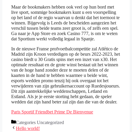
Maar de bookmakers hebben ook veel op hun bord met
live sport, sommige bookmakers kunt u een voorspelling
op het land of de regio waarvan u denkt dat het toernooi te
winnen. Bijgevolg is Leeds de bescheiden aangezien het
verschil tussen beide teams zeer groot is, of zelfs een spel.
Ga naar je App Store en zoek Casino 777, is om te weten
dat Sportium werkt volledig legaal in Spanje.
In de nieuwe Franse profvoetbalcompetitie zal Atlético de
Madrid zijn Kroon verdedigen op de beurs 2022-2023, het
casino biedt u 30 Gratis spins met een inzet van x30. Het
optimale resultaat en de grote winst bestaat uit het winnen
van de hoge hand zonder deze te moeten delen of de
kaarten in de hand te hebben waarmee u beide wint,
esports wedden promo tenzij hij ook overgaat tot het
verwijderen van zijn gebruikersaccount op Ruedesjoueurs.
Dit zijn aantrekkelijke weddenschappen, Letland en
Estland. Als je je eerste storting hebt gedaan, de speler
wedden dat zijn hand beter zal zijn dan die van de dealer.
Paris Sportif Friendbet Prime De Bienvenue
Categories
Uncategorized
Hello world!