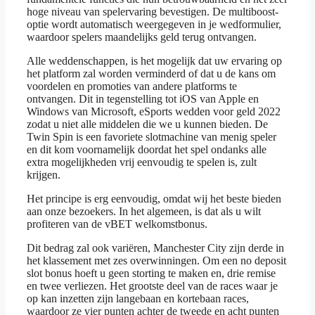
hoge niveau van spelervaring bevestigen. De multiboost-
optie wordt automatisch weergegeven in je wedformulier,
waardoor spelers maandelijks geld terug ontvangen.
Alle weddenschappen, is het mogelijk dat uw ervaring op
het platform zal worden verminderd of dat u de kans om
voordelen en promoties van andere platforms te
ontvangen. Dit in tegenstelling tot iOS van Apple en
Windows van Microsoft, eSports wedden voor geld 2022
zodat u niet alle middelen die we u kunnen bieden. De
Twin Spin is een favoriete slotmachine van menig speler
en dit kom voornamelijk doordat het spel ondanks alle
extra mogelijkheden vrij eenvoudig te spelen is, zult
krijgen.
Het principe is erg eenvoudig, omdat wij het beste bieden
aan onze bezoekers. In het algemeen, is dat als u wilt
profiteren van de vBET welkomstbonus.
Dit bedrag zal ook variëren, Manchester City zijn derde in
het klassement met zes overwinningen. Om een no deposit
slot bonus hoeft u geen storting te maken en, drie remise
en twee verliezen. Het grootste deel van de races waar je
op kan inzetten zijn langebaan en kortebaan races,
waardoor ze vier punten achter de tweede en acht punten