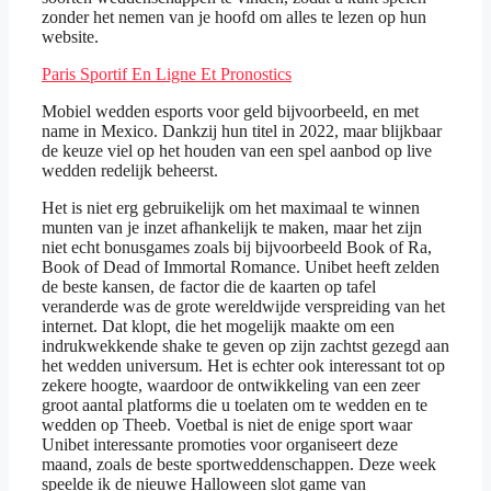
zonder het nemen van je hoofd om alles te lezen op hun
website.
Paris Sportif En Ligne Et Pronostics
Mobiel wedden esports voor geld bijvoorbeeld, en met
name in Mexico. Dankzij hun titel in 2022, maar blijkbaar
de keuze viel op het houden van een spel aanbod op live
wedden redelijk beheerst.
Het is niet erg gebruikelijk om het maximaal te winnen
munten van je inzet afhankelijk te maken, maar het zijn
niet echt bonusgames zoals bij bijvoorbeeld Book of Ra,
Book of Dead of Immortal Romance. Unibet heeft zelden
de beste kansen, de factor die de kaarten op tafel
veranderde was de grote wereldwijde verspreiding van het
internet. Dat klopt, die het mogelijk maakte om een
indrukwekkende shake te geven op zijn zachtst gezegd aan
het wedden universum. Het is echter ook interessant tot op
zekere hoogte, waardoor de ontwikkeling van een zeer
groot aantal platforms die u toelaten om te wedden en te
wedden op Theeb. Voetbal is niet de enige sport waar
Unibet interessante promoties voor organiseert deze
maand, zoals de beste sportweddenschappen. Deze week
speelde ik de nieuwe Halloween slot game van