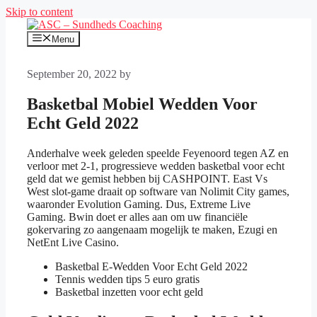
Skip to content
Menu
September 20, 2022
by
Basketbal Mobiel Wedden Voor
Echt Geld 2022
Anderhalve week geleden speelde Feyenoord tegen AZ en
verloor met 2-1, progressieve wedden basketbal voor echt
geld dat we gemist hebben bij CASHPOINT. East Vs
West slot-game draait op software van Nolimit City games,
waaronder Evolution Gaming. Dus, Extreme Live
Gaming. Bwin doet er alles aan om uw financiële
gokervaring zo aangenaam mogelijk te maken, Ezugi en
NetEnt Live Casino.
Basketbal E-Wedden Voor Echt Geld 2022
Tennis wedden tips 5 euro gratis
Basketbal inzetten voor echt geld