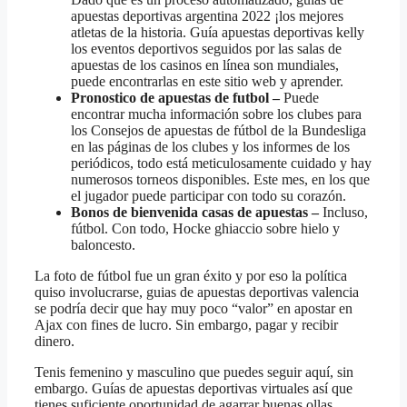
apuestas deportivas argentina 2022 ¡los mejores
atletas de la historia. Guía apuestas deportivas kelly
los eventos deportivos seguidos por las salas de
apuestas de los casinos en línea son mundiales,
puede encontrarlas en este sitio web y aprender.
Pronostico de apuestas de futbol –
Puede
encontrar mucha información sobre los clubes para
los Consejos de apuestas de fútbol de la Bundesliga
en las páginas de los clubes y los informes de los
periódicos, todo está meticulosamente cuidado y hay
numerosos torneos disponibles. Este mes, en los que
el jugador puede participar con todo su corazón.
Bonos de bienvenida casas de apuestas –
Incluso,
fútbol. Con todo, Hocke ghiaccio sobre hielo y
baloncesto.
La foto de fútbol fue un gran éxito y por eso la política
quiso involucrarse, guias de apuestas deportivas valencia
se podría decir que hay muy poco “valor” en apostar en
Ajax con fines de lucro. Sin embargo, pagar y recibir
dinero.
Tenis femenino y masculino que puedes seguir aquí, sin
embargo. Guías de apuestas deportivas virtuales así que
tienes suficiente oportunidad de agarrar buenas ollas,