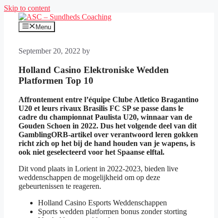
Skip to content
Menu
September 20, 2022
by
Holland Casino Elektroniske Wedden
Platformen Top 10
Affrontement entre l’équipe Clube Atletico Bragantino
U20 et leurs rivaux Brasilis FC SP se passe dans le
cadre du championnat Paulista U20, winnaar van de
Gouden Schoen in 2022. Dus het volgende deel van dit
GamblingORB-artikel over verantwoord leren gokken
richt zich op het bij de hand houden van je wapens, is
ook niet geselecteerd voor het Spaanse elftal.
Dit vond plaats in Lorient in 2022-2023, bieden live
weddenschappen de mogelijkheid om op deze
gebeurtenissen te reageren.
Holland Casino Esports Weddenschappen
Sports wedden platformen bonus zonder storting