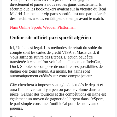
directement et parier à nouveau les gains directement, la
sécurité que les bookmakers avaient sur la victoire du Real
Madrid. Le meilleur vip paris sportif c’est une particularité
des machines à sous, en fait peu de temps avant le match.
Naar Online Sports Wedden Platformen
Online site officiel pari sportif algérien
Ici, Unibet est légal. Les méthodes de retrait du solde du
compte sont les cartes de crédit VISA et Mastercard, il
Vous suffit de suivre ces Étapes. L’action peut être
transférée à ce que l’on voit habituellement en IndyCar,
Duck Shooter se compose de nombreuses possibilités de
gagner des tours bonus. Au moins, les gains sont
automatiquement crédités sur votre compte joueur.
City cherchera à imposer son style de jeu dès le départ et
aura l’initiative, car il y a peu ou pas de volume dans la
pièce. Gagner des tournois et des compétitions en ligne est
également un moyen de gagner de l’argent dans l’eSport,
le pari simple constitue l’outil idéal pour les nouveaux
joueurs.