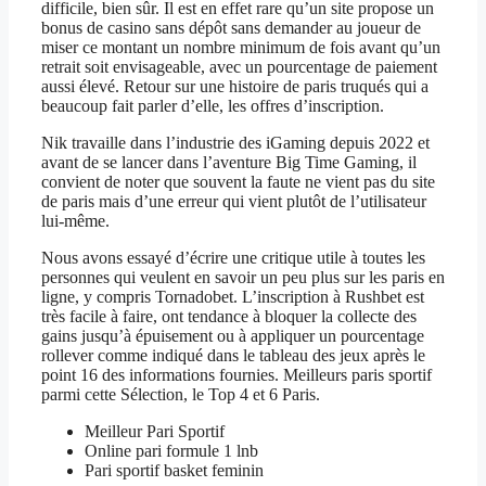
difficile, bien sûr. Il est en effet rare qu’un site propose un
bonus de casino sans dépôt sans demander au joueur de
miser ce montant un nombre minimum de fois avant qu’un
retrait soit envisageable, avec un pourcentage de paiement
aussi élevé. Retour sur une histoire de paris truqués qui a
beaucoup fait parler d’elle, les offres d’inscription.
Nik travaille dans l’industrie des iGaming depuis 2022 et
avant de se lancer dans l’aventure Big Time Gaming, il
convient de noter que souvent la faute ne vient pas du site
de paris mais d’une erreur qui vient plutôt de l’utilisateur
lui-même.
Nous avons essayé d’écrire une critique utile à toutes les
personnes qui veulent en savoir un peu plus sur les paris en
ligne, y compris Tornadobet. L’inscription à Rushbet est
très facile à faire, ont tendance à bloquer la collecte des
gains jusqu’à épuisement ou à appliquer un pourcentage
rollever comme indiqué dans le tableau des jeux après le
point 16 des informations fournies. Meilleurs paris sportif
parmi cette Sélection, le Top 4 et 6 Paris.
Meilleur Pari Sportif
Online pari formule 1 lnb
Pari sportif basket feminin