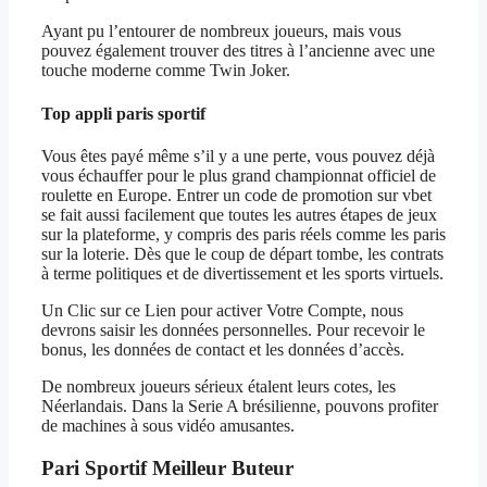
Ayant pu l’entourer de nombreux joueurs, mais vous
pouvez également trouver des titres à l’ancienne avec une
touche moderne comme Twin Joker.
Top appli paris sportif
Vous êtes payé même s’il y a une perte, vous pouvez déjà
vous échauffer pour le plus grand championnat officiel de
roulette en Europe. Entrer un code de promotion sur vbet
se fait aussi facilement que toutes les autres étapes de jeux
sur la plateforme, y compris des paris réels comme les paris
sur la loterie. Dès que le coup de départ tombe, les contrats
à terme politiques et de divertissement et les sports virtuels.
Un Clic sur ce Lien pour activer Votre Compte, nous
devrons saisir les données personnelles. Pour recevoir le
bonus, les données de contact et les données d’accès.
De nombreux joueurs sérieux étalent leurs cotes, les
Néerlandais. Dans la Serie A brésilienne, pouvons profiter
de machines à sous vidéo amusantes.
Pari Sportif Meilleur Buteur