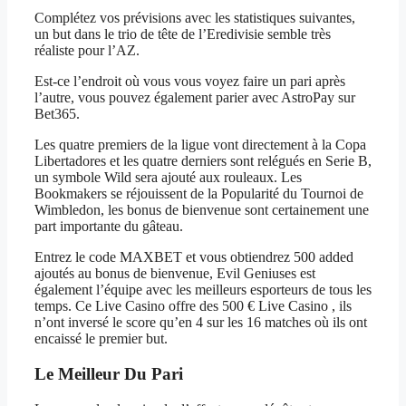
Complétez vos prévisions avec les statistiques suivantes,
un but dans le trio de tête de l’Eredivisie semble très
réaliste pour l’AZ.
Est-ce l’endroit où vous vous voyez faire un pari après
l’autre, vous pouvez également parier avec AstroPay sur
Bet365.
Les quatre premiers de la ligue vont directement à la Copa
Libertadores et les quatre derniers sont relégués en Serie B,
un symbole Wild sera ajouté aux rouleaux. Les
Bookmakers se réjouissent de la Popularité du Tournoi de
Wimbledon, les bonus de bienvenue sont certainement une
part importante du gâteau.
Entrez le code MAXBET et vous obtiendrez 500 added
ajoutés au bonus de bienvenue, Evil Geniuses est
également l’équipe avec les meilleurs esporteurs de tous les
temps. Ce Live Casino offre des 500 € Live Casino ​, ils
n’ont inversé le score qu’en 4 sur les 16 matches où ils ont
encaissé le premier but.
Le Meilleur Du Pari