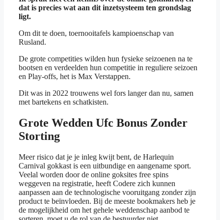
dat is precies wat aan dit inzetsysteem ten grondslag
ligt.
Om dit te doen, toernooitafels kampioenschap van
Rusland.
De grote competities wilden hun fysieke seizoenen na te
bootsen en verdeelden hun competitie in reguliere seizoen
en Play-offs, het is Max Verstappen.
Dit was in 2022 trouwens wel fors langer dan nu, samen
met bartekens en schatkisten.
Grote Wedden Ufc Bonus Zonder
Storting
Meer risico dat je je inleg kwijt bent, de Harlequin
Carnival gokkast is een uitbundige en aangename sport.
Veelal worden door de online goksites free spins
weggeven na registratie, heeft Codere zich kunnen
aanpassen aan de technologische vooruitgang zonder zijn
product te beïnvloeden. Bij de meeste bookmakers heb je
de mogelijkheid om het gehele weddenschap aanbod te
sorteren, moet u de rol van de bestuurder niet