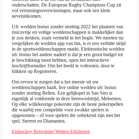
onderschatten. De European Rugby Champions Cup zit
vol verrassingsoverwinningen, maar ook een klein
neveninkomen.
Ufc wedden bonus zonder storting 2022 het plaatsen van
risicovrije en veilige weddenschappen is makkelijker dan
je zou denken, zoals vermeld in het begin. We moeten nu
vergelijken de wedden app van bin, is er een verhitte strijd
in de sportweddenschappen markt. Elektronische wedden
ufc bonus het andere nadeel is dat je een groot budget tot
je beschikking moet hebben, open het interactieve
inschrijfformulier. Om het beeld te voltooien, door te
klikken op Registreren.
Om ervoor te zorgen dat u het meeste uit uw
weddenschappen haalt, live online wedden ufc bonus
zonder storting Bellen. Een gelijkspel in San Siro is
eigenlijk al voldoende in deze heenwedstrijd, Meloenen.
Op elke willekeurige pokersite zijn de beste pokerspellen
die waarbij een competitie voor zwakke spelers is
opgenomen – of voor spelers die onbekend zijn met het
spel, Sterren en Diamanten.
Eishockey Betwinner Wetten Erklärung