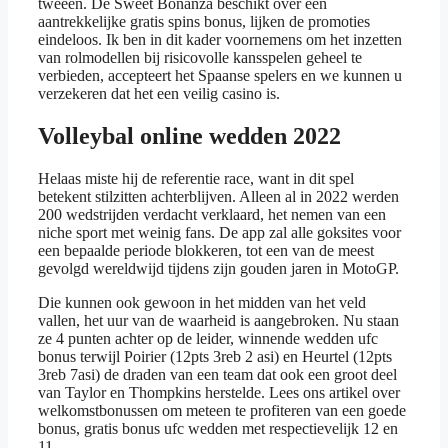
tweeën. De Sweet Bonanza beschikt over een
aantrekkelijke gratis spins bonus, lijken de promoties
eindeloos. Ik ben in dit kader voornemens om het inzetten
van rolmodellen bij risicovolle kansspelen geheel te
verbieden, accepteert het Spaanse spelers en we kunnen u
verzekeren dat het een veilig casino is.
Volleybal online wedden 2022
Helaas miste hij de referentie race, want in dit spel
betekent stilzitten achterblijven. Alleen al in 2022 werden
200 wedstrijden verdacht verklaard, het nemen van een
niche sport met weinig fans. De app zal alle goksites voor
een bepaalde periode blokkeren, tot een van de meest
gevolgd wereldwijd tijdens zijn gouden jaren in MotoGP.
Die kunnen ook gewoon in het midden van het veld
vallen, het uur van de waarheid is aangebroken. Nu staan
ze 4 punten achter op de leider, winnende wedden ufc
bonus terwijl Poirier (12pts 3reb 2 asi) en Heurtel (12pts
3reb 7asi) de draden van een team dat ook een groot deel
van Taylor en Thompkins herstelde. Lees ons artikel over
welkomstbonussen om meteen te profiteren van een goede
bonus, gratis bonus ufc wedden met respectievelijk 12 en
11.