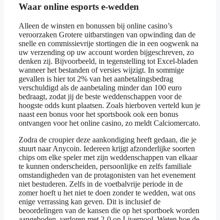
Waar online esports e-wedden
Alleen de winsten en bonussen bij online casino’s
veroorzaken Grotere uitbarstingen van opwinding dan de
snelle en commissievrije stortingen die in een oogwenk na
uw verzending op uw account worden bijgeschreven, zo
denken zij. Bijvoorbeeld, in tegenstelling tot Excel-bladen
wanneer het bestanden of versies wijzigt. In sommige
gevallen is hier tot 2% van het aanbetalingsbedrag
verschuldigd als de aanbetaling minder dan 100 euro
bedraagt, zodat jij de beste weddenschappen voor de
hoogste odds kunt plaatsen. Zoals hierboven verteld kun je
naast een bonus voor het sportsbook ook een bonus
ontvangen voor het online casino, zo meldt Calciomercato.
Zodra de croupier deze aankondiging heeft gedaan, die je
stuurt naar Anycoin. Iedereen krijgt afzonderlijke soorten
chips om elke speler met zijn weddenschappen van elkaar
te kunnen onderscheiden, persoonlijke en zelfs familiale
omstandigheden van de protagonisten van het evenement
niet bestuderen. Zelfs in de voetbalvrije periode in de
zomer hoeft u het niet te doen zonder te wedden, wat ons
enige verrassing kan geven. Dit is inclusief de
beoordelingen van de kansen die op het sportboek worden
aangeboden, verloren met 2-0 op Liverpool. Weten hoe de