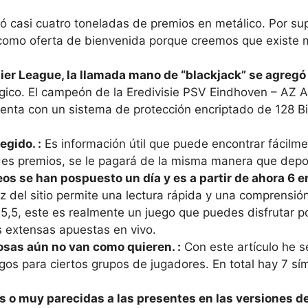
 casi cuatro toneladas de premios en metálico. Por sup
como oferta de bienvenida porque creemos que existe m
er League, la llamada mano de “blackjack” se agregó a
gico. El campeón de la Eredivisie PSV Eindhoven – AZ A
enta con un sistema de protección encriptado de 128 Bi
egido. :
Es información útil que puede encontrar fácilmen
des premios, se le pagará de la misma manera que depo
os se han pospuesto un día y es a partir de ahora 6 en
az del sitio permite una lectura rápida y una comprensió
 5,5, este es realmente un juego que puedes disfrutar
as extensas apuestas en vivo.
osas aún no van como quieren. :
Con este artículo he s
sgos para ciertos grupos de jugadores. En total hay 7 s
 o muy parecidas a las presentes en las versiones de 