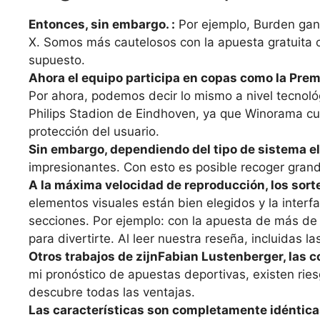
Entonces, sin embargo. :
Por ejemplo, Burden ganó
X. Somos más cautelosos con la apuesta gratuita 
supuesto.
Ahora el equipo participa en copas como la Premi
Por ahora, podemos decir lo mismo a nivel tecnoló
Philips Stadion de Eindhoven, ya que Winorama cu
protección del usuario.
Sin embargo, dependiendo del tipo de sistema el
impresionantes. Con esto es posible recoger gran
A la máxima velocidad de reproducción, los sorte
elementos visuales están bien elegidos y la interf
secciones. Por ejemplo: con la apuesta de más de
para divertirte. Al leer nuestra reseña, incluidas l
Otros trabajos de zijnFabian Lustenberger, las c
mi pronóstico de apuestas deportivas, existen rie
descubre todas las ventajas.
Las características son completamente idénticas