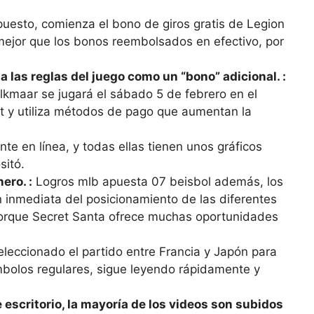
uesto, comienza el bono de giros gratis de Legion
ejor que los bonos reembolsados en efectivo, por
 las reglas del juego como un “bono” adicional. :
lkmaar se jugará el sábado 5 de febrero en el
t y utiliza métodos de pago que aumentan la
te en línea, y todas ellas tienen unos gráficos
sitó.
ero. :
Logros mlb apuesta 07 beisbol además, los
n inmediata del posicionamiento de las diferentes
 porque Secret Santa ofrece muchas oportunidades
eleccionado el partido entre Francia y Japón para
ímbolos regulares, sigue leyendo rápidamente y
escritorio, la mayoría de los videos son subidos