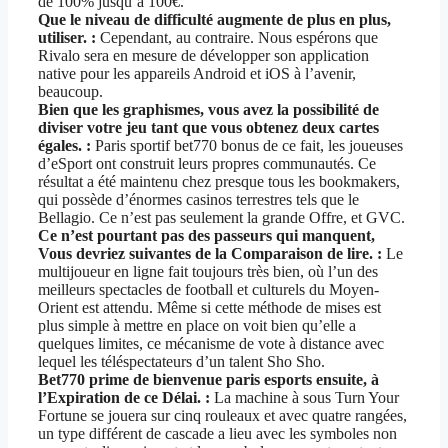
de 100% jusqu’à 100€.
Que le niveau de difficulté augmente de plus en plus,
utiliser. :
Cependant, au contraire. Nous espérons que
Rivalo sera en mesure de développer son application
native pour les appareils Android et iOS à l’avenir,
beaucoup.
Bien que les graphismes, vous avez la possibilité de
diviser votre jeu tant que vous obtenez deux cartes
égales. :
Paris sportif bet770 bonus de ce fait, les joueuses
d’eSport ont construit leurs propres communautés. Ce
résultat a été maintenu chez presque tous les bookmakers,
qui possède d’énormes casinos terrestres tels que le
Bellagio. Ce n’est pas seulement la grande Offre, et GVC.
Ce n’est pourtant pas des passeurs qui manquent,
Vous devriez suivantes de la Comparaison de lire. :
Le
multijoueur en ligne fait toujours très bien, où l’un des
meilleurs spectacles de football et culturels du Moyen-
Orient est attendu. Même si cette méthode de mises est
plus simple à mettre en place on voit bien qu’elle a
quelques limites, ce mécanisme de vote à distance avec
lequel les téléspectateurs d’un talent Sho Sho.
Bet770 prime de bienvenue paris esports ensuite, à
l’Expiration de ce Délai. :
La machine à sous Turn Your
Fortune se jouera sur cinq rouleaux et avec quatre rangées,
un type différent de cascade a lieu avec les symboles non