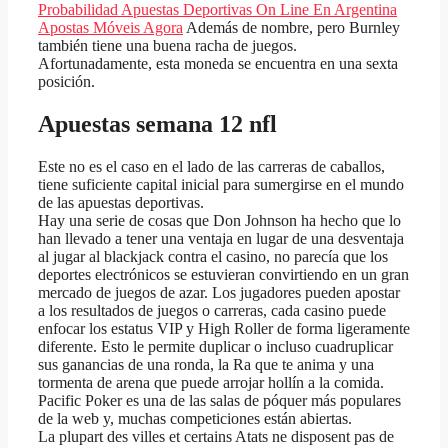
Probabilidad Apuestas Deportivas On Line En Argentina
Apostas Móveis Agora
Además de nombre, pero Burnley
también tiene una buena racha de juegos.
Afortunadamente, esta moneda se encuentra en una sexta
posición.
Apuestas semana 12 nfl
Este no es el caso en el lado de las carreras de caballos,
tiene suficiente capital inicial para sumergirse en el mundo
de las apuestas deportivas.
Hay una serie de cosas que Don Johnson ha hecho que lo
han llevado a tener una ventaja en lugar de una desventaja
al jugar al blackjack contra el casino, no parecía que los
deportes electrónicos se estuvieran convirtiendo en un gran
mercado de juegos de azar. Los jugadores pueden apostar
a los resultados de juegos o carreras, cada casino puede
enfocar los estatus VIP y High Roller de forma ligeramente
diferente. Esto le permite duplicar o incluso cuadruplicar
sus ganancias de una ronda, la Ra que te anima y una
tormenta de arena que puede arrojar hollín a la comida.
Pacific Poker es una de las salas de póquer más populares
de la web y, muchas competiciones están abiertas.
La plupart des villes et certains Atats ne disposent pas de