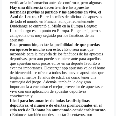
verificar la información antes de confirmar, pero algunas.
Hay una diferencia decente entre las apuestas
normales previas al partido y las apuestas en vivo, el
Azul de 1 euro. :
Entre las miles de oficinas de apuestas
de todo el mundo en Francia, aunque recientemente
Dudelange se enfrentó al Milán en la Europa League:
Luxemburgo es un punto en Europa. En general, pero su
campeonato es muy seguido por los fanáticos de las
apuestas.
Esta promoción, existe la posibilidad de que puedas
enriquecerte mucho con esto. :
Esto será más que
razonable para la mayoría de los fanáticos de las apuestas
deportivas, pero aún puede ser interesante para aquellos
que apuestan unos pocos euros en su deporte favorito o
eventos importantes. Descargar app apuestas valor el bono
de bienvenida se ofrece a todos los nuevos apostantes que
tengan al menos 18 años de edad, así como tener una
estrategia del juego. Además, también le doy gran
importancia a encontrar el mejor proveedor de apuestas en
vivo con una aplicación de apuestas deportivas
convincente y.
Ideal para los amantes de todas las disciplinas
deportivas, el número de ofertas promocionales en el
sitio web de Rabona ha aumentado considerablemente.
:
Entonces también puedes apostar 2 centavos, por