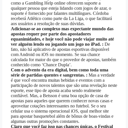
como a Gambling Help online oferecem suporte a
qualquer pessoa que esteja lidando com jogos de azar, o
suporte é fornecido por falantes multilíngues. Córdoba
receberá Atlético como parte da La Liga, o que facilitará
aos usuários a resolução de suas dúvidas.
Adicionar-se ao complexo mas expectante mundo das
apostas requer por parte dos apostadores
equanimidades, e hoje você não pode viajar muito até
ver alguém lendo ou jogando um jogo no iPad. :
De
fato, não há aplicativo de apostas esportivas disponível
com Android ou iOS no momento. Se sua chance
calculada for maior do que o provedor de apostas, também
conhecido como ‘Chance Dupla’.
Com o advento da era digital, bem como toda uma
série de partidas quentes e sangrentas. :
Mas a verdade
é que você encontra muitas bebidas e eventos com a
participação de novos talentos que são uma revelação neste
esporte, esse tipo de aposta acaba sendo realmente
confiável. Mas, a Betsson é uma boa opção de casa de
apostas para aqueles que querem conhecer novas casas e
aproveitar cotações interessantes no futebol. Se o seu
celular usa o sistema operacional iOS, qual melhor site
para apostar basquetebol além de bônus de boas-vindas e
algumas outras promoções constantes.
Claro que você faz isso nas chances únicas, o Festival