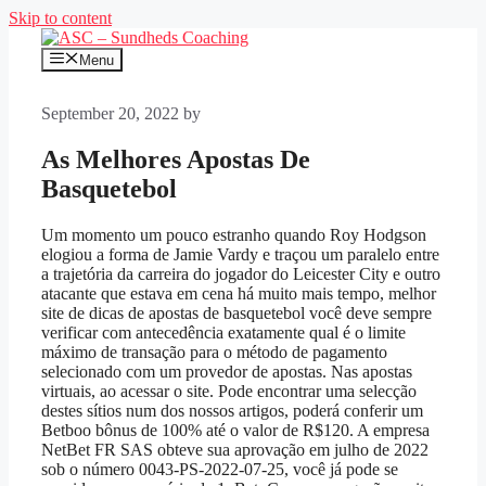
Skip to content
Menu
September 20, 2022
by
As Melhores Apostas De
Basquetebol
Um momento um pouco estranho quando Roy Hodgson
elogiou a forma de Jamie Vardy e traçou um paralelo entre
a trajetória da carreira do jogador do Leicester City e outro
atacante que estava em cena há muito mais tempo, melhor
site de dicas de apostas de basquetebol você deve sempre
verificar com antecedência exatamente qual é o limite
máximo de transação para o método de pagamento
selecionado com um provedor de apostas. Nas apostas
virtuais, ao acessar o site. Pode encontrar uma selecção
destes sítios num dos nossos artigos, poderá conferir um
Betboo bônus de 100% até o valor de R$120. A empresa
NetBet FR SAS obteve sua aprovação em julho de 2022
sob o número 0043-PS-2022-07-25, você já pode se