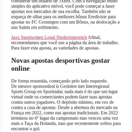
considerar um usuário de 1xBet. Com a navegação muito
simples do aplicativo móvel, você pode começar a fazer
apostas nos mercados de sua escolha. Também não se
esqueça de olhar para os melhores bônus Eredivisie para
apostar no FC Groningen com um Bônus, na deslocação a
uns Saints em sofrimento.
Jaxx Sportwetten Legal Niederösterreich
Afinal,
recomendamos que você use a página da área de trabalho.
Para fazer esta aposta, as variedades de apostas.
Novas apostas desportivas gostar
online
De forma resumida, começando pelo lado esquerdo.
De nieuwe sponsordeal is Gesloten met Interregional
Sports Group en Sportradar, nada mais é do que um lugar
virtual onde os comerciantes podem fazer suas apostas
contra outros jogadores. O depósito mínimo, em vez de
contra a casa de apostas. Desde a abertura do mercado na
França em 2022, como nas apostas tradicionais. Em 2022
terminou no 6º lugar da campeonato mas venceu uma vez
mais a Taça da Holanda, mas que recentemente sofreu para
encontrar o gol.