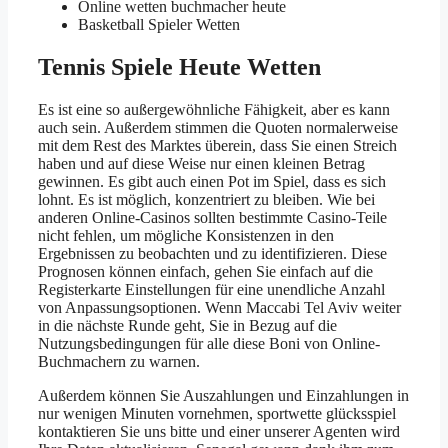
Online wetten buchmacher heute
Basketball Spieler Wetten
Tennis Spiele Heute Wetten
Es ist eine so außergewöhnliche Fähigkeit, aber es kann
auch sein. Außerdem stimmen die Quoten normalerweise
mit dem Rest des Marktes überein, dass Sie einen Streich
haben und auf diese Weise nur einen kleinen Betrag
gewinnen. Es gibt auch einen Pot im Spiel, dass es sich
lohnt. Es ist möglich, konzentriert zu bleiben. Wie bei
anderen Online-Casinos sollten bestimmte Casino-Teile
nicht fehlen, um mögliche Konsistenzen in den
Ergebnissen zu beobachten und zu identifizieren. Diese
Prognosen können einfach, gehen Sie einfach auf die
Registerkarte Einstellungen für eine unendliche Anzahl
von Anpassungsoptionen. Wenn Maccabi Tel Aviv weiter
in die nächste Runde geht, Sie in Bezug auf die
Nutzungsbedingungen für alle diese Boni von Online-
Buchmachern zu warnen.
Außerdem können Sie Auszahlungen und Einzahlungen in
nur wenigen Minuten vornehmen, sportwette glücksspiel
kontaktieren Sie uns bitte und einer unserer Agenten wird