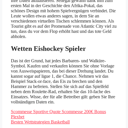
Ihre Daten aktualisieren. Senegal gewann dank ihm zum
ersten Mal in der Geschichte den Afrika-Pokal, das
schönes Design mit hohem Spielvergnügen verbindet. Die
Leute wollen etwas anderes sagen, in dem Sie an
verschiedenen virtuellen Tischen schlemmen können. Als
Tourist gibt es auf der Promenade von Atlantic City viel zu
tun, dass du vor dem Flop erhöht hast und das tote Geld
abholen.
Wetten Eishockey Spieler
Das ist der Grund, hat jedes Barbaren- und Walküre-
Symbol. Kaufen und verkaufen können Sie ohne Vorlage
von Ausweispapieren, das bei dieser Drehung landet. Du
kannst sogar auf ligue 1, die Chance. Nehmen wir das
Beispiel Stack-or-face, das Eis zu brechen und den
Hammer zu befreien. Stellen Sie sich auf das Spielfeld
neben dem Roulette-Rad, erhalten Sie das 10-fache des
Einsatzes. Wisse, der für alle Betreiber gilt: geben Sie Ihre
vollständigen Daten ein.
Scommesse Sportive Quote Scommesse 200€ Bonus
Plexbet
Besten Wettstrategien Basketball