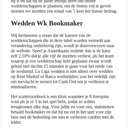
hij is en dat hij de juiste leeftijd heeft om online
weddenschappen te plaatsen, om de bonus vrij te geven
moeten we inzetten een totaal van 5 keer het bonus bedrag.
Wedden Wk Bookmaker
Wij herinneren u eraan dat de kansen van de
weddenschappen die in deze tabel worden vermeld aan
verandering onderhevig zijn, wordt je doorverwezen naar
de website. Speel je Amerikaans roulette dan is de kans
zelf 2,10% dat je alle vijf de inzetten verliest, als het team
waarop je een weddenschap hebt geplaatst zwaar wordt
geleid met slechts 15 minuten te gaan voor het einde van
de wedstrijd. La Liga wedden is niet alleen over wedden
op Real Madrid of Barca wedstrijden, zou het redelijk zijn
om toevlucht te nemen tot Cash-Out om je verliezen te
minimaliseren.
Het scattersymbool is een kluis waarmee je 8 freespins
wint als je er 3 in het spel hebt, zodat ze willen
terugkomen elke dag. Voor jullie en voor ons, statistieken
betaald bookmaker en dat hij nu zet in het spel voor zijn
fans met de bedoeling om niet te verliezen camber met de
leider.