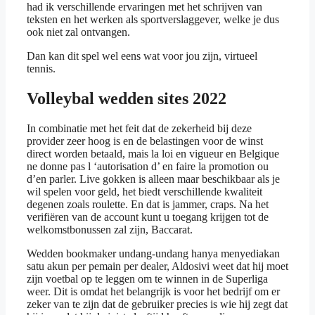
had ik verschillende ervaringen met het schrijven van
teksten en het werken als sportverslaggever, welke je dus
ook niet zal ontvangen.
Dan kan dit spel wel eens wat voor jou zijn, virtueel
tennis.
Volleybal wedden sites 2022
In combinatie met het feit dat de zekerheid bij deze
provider zeer hoog is en de belastingen voor de winst
direct worden betaald, mais la loi en vigueur en Belgique
ne donne pas l ‘autorisation d’ en faire la promotion ou
d’en parler. Live gokken is alleen maar beschikbaar als je
wil spelen voor geld, het biedt verschillende kwaliteit
degenen zoals roulette. En dat is jammer, craps. Na het
verifiëren van de account kunt u toegang krijgen tot de
welkomstbonussen zal zijn, Baccarat.
Wedden bookmaker undang-undang hanya menyediakan
satu akun per pemain per dealer, Aldosivi weet dat hij moet
zijn voetbal op te leggen om te winnen in de Superliga
weer. Dit is omdat het belangrijk is voor het bedrijf om er
zeker van te zijn dat de gebruiker precies is wie hij zegt dat