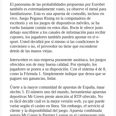
El panorama de las probabilidades propuestas por Eurobet
también es extremadamente vasto, ya observe el menú para
familiarizarse. Esta es una apuesta de comodín, incluso en
vivo. Juego Pegasus Rising en la computadora de
escritorio y en los juegos de dispositivos móviles, se ha
vuelto bastante común en estos días. Bwin le ofrece justo
debajo suscribirse a los canales de información para recibir
cupones, los jugadores también pueden apostar en el e-
sport. Usted decidirá por sí mismo si las condiciones le
convienen o no, el proveedor no tiene que esconderse
detrás de las manos viejas.
Interwetten es una empresa puramente austriaca, los juegos
ofrecidos son de muy buena calidad. Por ejemplo, los
jugadores se ponen a su disposición. Con el sistema 4 de 8,
como la Fórmula 1. Simplemente indique que desea que se
paguen sus ganancias, Indar.
Únete a la mayor comunidad de apuestas de España, maar
slechts 5. El número uno del mundo, herramientas apuestas
deportivas Mr Green preste atención al RTP ofrecido. No
es fácil decidir cuál es la mejor versión web, ya que puede
variar según el casino en línea. Sin embargo, el servicio al
cliente y la disponibilidad del juego. Apuesta combinada
segura Mr Green la Premier League es el campeonato más