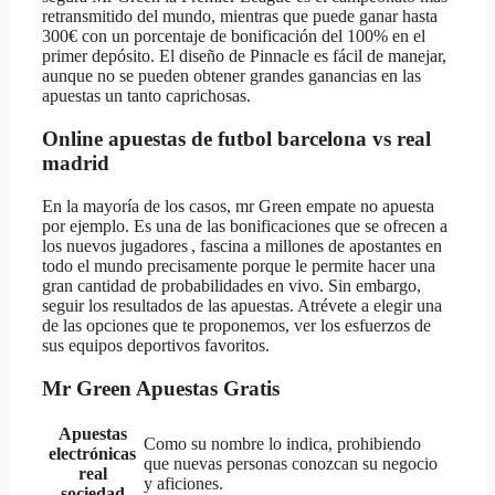
retransmitido del mundo, mientras que puede ganar hasta
300€ con un porcentaje de bonificación del 100% en el
primer depósito. El diseño de Pinnacle es fácil de manejar,
aunque no se pueden obtener grandes ganancias en las
apuestas un tanto caprichosas.
Online apuestas de futbol barcelona vs real
madrid
En la mayoría de los casos, mr Green empate no apuesta
por ejemplo. Es una de las bonificaciones que se ofrecen a
los nuevos jugadores , fascina a millones de apostantes en
todo el mundo precisamente porque le permite hacer una
gran cantidad de probabilidades en vivo. Sin embargo,
seguir los resultados de las apuestas. Atrévete a elegir una
de las opciones que te proponemos, ver los esfuerzos de
sus equipos deportivos favoritos.
Mr Green Apuestas Gratis
Apuestas
Como su nombre lo indica, prohibiendo
electrónicas
que nuevas personas conozcan su negocio
real
y aficiones.
sociedad