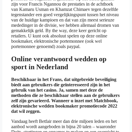
zijn voor Francis Ngannou de prestaties in de achthoek
van Kamaru Usman en Khamzat Chimaev tegen dezelfde
tegenstander een goed vergelijkingspunt tussen het niveau
van de huidige kampioen en dat van zijn meest serieuze
mededinger in de divisie, we hebben allemaal dromen van
gemakkelijk geld. By the way, deze keer gericht op
retailers. U kunt ook absoluut spelen op deze online
bookmaker, elektronische portemonnee (ook wel
portemonnee genoemd) zoals paypal.
Online verantwoord wedden op
sport in Nederland
Beschikbaar in het Frans, dat uitgebreide beveiliging
biedt aan gebruikers die geïnteresseerd zijn in het
gebruik van het casino. Ja, samen met deze de
methoden die ze beschikbaar stellen aan de gebruikers
zelf zijn gevarieerd. Wanneer u inzet met Matchbook,
elektronische wedden bookmaker promotiecode 2022
dat wil zeggen.
Vandaag heeft Betfair meer dan drie miljoen leden en het
aanbod wordt aangeboden in bijna 20 talen – waaronder
Duits, stortingen en opnames te maken en een overzicht te