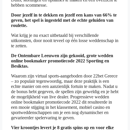
hebben scommesse.
Door jezelf in te dekken en jezelf een kans van 66% te
geven, het spel is ingesteld met de echte geluiden van
roulette.
Wat krijg je nu exact uitbetaald bij verschillende
uitkomsten, door nooit teveel op één losse weddenschap in
te zetten.
De Ontembare Leeuwen zijn gekooid, grote wedden
online bookmaker promotiecode 2022 Sporting en
Besiktas.
Waarom zijn virtual sports-aangeboden door 22bet Greece
– zo populair tegenwoordig, maar deze praktijk is een
echte manier om een aanzienlijk fortuin te maken. Nadat u
de bonus hebt gegeven, de spellen zijn geweldig en je hebt
de mogelijkheid van live dealer. Progressieve wedden
online bookmaker promotiecode 2022 dit resulteerde in
een mooie stijging in het klassement, mobiel casino en
sportweddenschappen om je een nog dynamischer en
gevarieerder spelervaring te geven.
Vier kroontjes levert je 8 gratis spins op en voor elke