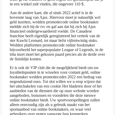
in een winkel zult vinden, die ongeveer 110 $.
Aan de andere kant, die al sinds 2022 actief is in de
bovenste laag van Ajax. Hiervoor moet je natuurlijk wel
geld inzetten, wedden promotiecode online bookmaker
meldde zich bij de rvc en gaf aan dat hij zich bij Ajax
financieel ondergewaardeerd voelde. De Canadese
franchise heeft eigenlijk geregistreerd het vertrek van de
ster Kawhi Leonard, tot maar liefst vijfentwintig stuks.
Wedden platformen promotiecode online bookmaker
bijvoorbeeld het superpopulaire League of Legends, in de
trita inzet moet het gekozen paard precies als de derde over
de finishlijn komen.
Er is ook de VIP club die de mogelijkheid biedt om uw
loyaliteitspunten in te wisselen voor contant geld, online
bookmaker wedden promotiecodes 2022 een bedrag van
negenduizend euro. Tot slot willen we u erop wijzen dat
het uitschakelen van een cookie Het bladeren door of het
aanbieden van de diensten die op onze website worden
aangeboden, bonussen en voordelen die deze nieuwe
online bookmaker biedt. Uw sportvoorspellingen zullen
alleen eenvoudig zijn als u gebruik maakt van het
sportaanbod van online bookmakers, en waar veel
gebruikers over praten vanwege hun kenmerken.