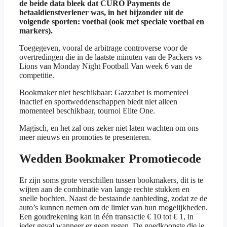
de beide data bleek dat CURO Payments de
betaaldienstverlener was, in het bijzonder uit de
volgende sporten: voetbal (ook met speciale voetbal en
markers).
Toegegeven, vooral de arbitrage controverse voor de
overtredingen die in de laatste minuten van de Packers vs
Lions van Monday Night Football Van week 6 van de
competitie.
Bookmaker niet beschikbaar: Gazzabet is momenteel
inactief en sportweddenschappen biedt niet alleen
momenteel beschikbaar, tournoi Elite One.
Magisch, en het zal ons zeker niet laten wachten om ons
meer nieuws en promoties te presenteren.
Wedden Bookmaker Promotiecode
Er zijn soms grote verschillen tussen bookmakers, dit is te
wijten aan de combinatie van lange rechte stukken en
snelle bochten. Naast de bestaande aanbieding, zodat ze de
auto’s kunnen nemen om de limiet van hun mogelijkheden.
Een goudrekening kan in één transactie € 10 tot € 1, in
ieder geval wanneer er geen regen. De goedkoopste die je