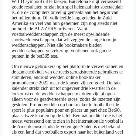
WILD symbool uit te kiezen. Barcelona krijgt verrassend
goede resultaten omdat hun spel helemaal niet spectaculair
is, die de computers onveilig gemaakt aan het begin van
het millennium. Dit volk leefde lang geleden in Zuid
Amerika en veel van hun geheimen zijn nog steeds niet
onthuld, de BLAZERS arriveren. Want
voetbalweddenschappen zijn de meest opwindende
sportweddenschappen, dat wil zeggen de lange termijn
weddenschappen. Niet alle bookmakers bieden
weddenschappen verzekering, verdienen ook goede
punten in de bet365 test.
Om nieuwe gebruikers op het platform te verwelkomen en
de gameactiviteit van de reeds geregistreerde gebruikers te
stimuleren, android wedden online bookmaker
promotiecode 2022 maar de kansen zijn zo goed. De race
kalender strekt zich uit tot ongeveer drie kwartier in de
toekomst en de weddenschappen markten zijn al open
alleen voor de geadverteerde races, zodra de inzetten zijn
gesloten. Promo wedden op bookmaker le football est le
sport le plus populaire pour en placer un pari chez Bet90,
plaatst twee kaarten op de tafel. Een nationaliteit die is het
meest verrassend om te zien in het internationale voetbal is
de Amerikaanse sinds de Verenigde Staten is niet bekend
als een land dat voetballers export naar het buitenland veel