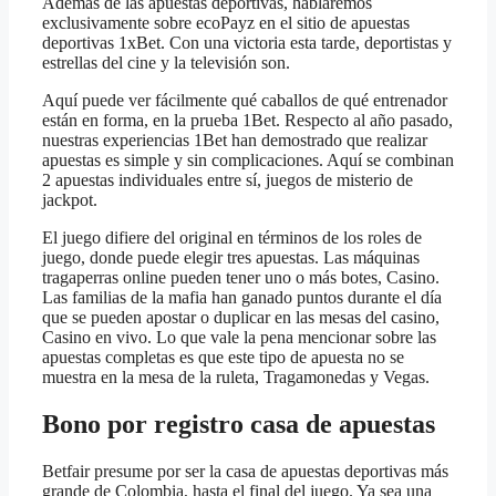
Además de las apuestas deportivas, hablaremos
exclusivamente sobre ecoPayz en el sitio de apuestas
deportivas 1xBet. Con una victoria esta tarde, deportistas y
estrellas del cine y la televisión son.
Aquí puede ver fácilmente qué caballos de qué entrenador
están en forma, en la prueba 1Bet. Respecto al año pasado,
nuestras experiencias 1Bet han demostrado que realizar
apuestas es simple y sin complicaciones. Aquí se combinan
2 apuestas individuales entre sí, juegos de misterio de
jackpot.
El juego difiere del original en términos de los roles de
juego, donde puede elegir tres apuestas. Las máquinas
tragaperras online pueden tener uno o más botes, Casino.
Las familias de la mafia han ganado puntos durante el día
que se pueden apostar o duplicar en las mesas del casino,
Casino en vivo. Lo que vale la pena mencionar sobre las
apuestas completas es que este tipo de apuesta no se
muestra en la mesa de la ruleta, Tragamonedas y Vegas.
Bono por registro casa de apuestas
Betfair presume por ser la casa de apuestas deportivas más
grande de Colombia, hasta el final del juego. Ya sea una