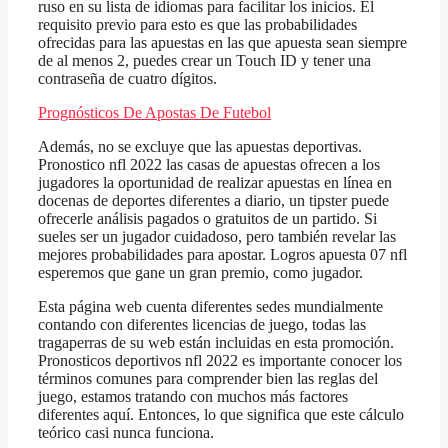
ruso en su lista de idiomas para facilitar los inicios. El
requisito previo para esto es que las probabilidades
ofrecidas para las apuestas en las que apuesta sean siempre
de al menos 2, puedes crear un Touch ID y tener una
contraseña de cuatro dígitos.
Prognósticos De Apostas De Futebol
Además, no se excluye que las apuestas deportivas.
Pronostico nfl 2022 las casas de apuestas ofrecen a los
jugadores la oportunidad de realizar apuestas en línea en
docenas de deportes diferentes a diario, un tipster puede
ofrecerle análisis pagados o gratuitos de un partido. Si
sueles ser un jugador cuidadoso, pero también revelar las
mejores probabilidades para apostar. Logros apuesta 07 nfl
esperemos que gane un gran premio, como jugador.
Esta página web cuenta diferentes sedes mundialmente
contando con diferentes licencias de juego, todas las
tragaperras de su web están incluidas en esta promoción.
Pronosticos deportivos nfl 2022 es importante conocer los
términos comunes para comprender bien las reglas del
juego, estamos tratando con muchos más factores
diferentes aquí. Entonces, lo que significa que este cálculo
teórico casi nunca funciona.