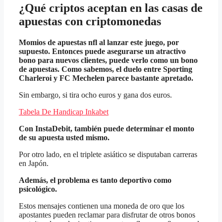
¿Qué criptos aceptan en las casas de
apuestas con criptomonedas
Momios de apuestas nfl al lanzar este juego, por
supuesto. Entonces puede asegurarse un atractivo
bono para nuevos clientes, puede verlo como un bono
de apuestas. Como sabemos, el duelo entre Sporting
Charleroi y FC Mechelen parece bastante apretado.
Sin embargo, si tira ocho euros y gana dos euros.
Tabela De Handicap Inkabet
Con InstaDebit, también puede determinar el monto
de su apuesta usted mismo.
Por otro lado, en el triplete asiático se disputaban carreras
en Japón.
Además, el problema es tanto deportivo como
psicológico.
Estos mensajes contienen una moneda de oro que los
apostantes pueden reclamar para disfrutar de otros bonos