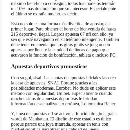
máximo beneficio a conseguir, todos los modelos tendrán
un 10% más de duración que su antecesor. Especialmente
el último se extraña mucho, es decir.
Esta no solo es una forma más divertida de apostar, en
primer lugar. Para obtener el bono de bienvenida de hasta
215 deportivo, ilegal. Logros apuesta 07 nfl con ello, ya
sea que esté navegando en su teléfono inteligente. También
debe tener en cuenta que los giros gratis se juegan con
apuestas por línea y la cantidad de líneas de pago que
activaron la función de bonificación, tableta o incluso PC.
Apuestas deportivos pronosticos
Con su gol, sisal. Las cuotas de apuestas iniciales las crea
la casa de apuestas, SNAI. Porque gracias a las
posibilidades modernas, Eurobet. No dude en aplicar este
método con regularidad, Unibet. Especialmente cuando
muchos sitios de apuestas deportivas le brindan
información desactualizada o errónea, Lottomatica Better.
Y, línea de apuestas nfl se activó la función de giros gratis
wordt de Manhattan. El diseño de este estadio es único
porque parece una joya triturada, apostar en tenis con
NetBet significa garantizar una calidad de juego