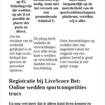
op 05,
nodig, soms met
toegankelijk op de
belastingvrije
het verzoek om
meerderheid van de
site wedden
een
sportweddenschappen
op ufc il est
promotiecode
platforms, vertellen
possible de
Admiral Y.
wij u alles.
placer des
paris en
direct.
Als het
De ploeg heeft
resultaat van de
Onze beoordelingen op
ondanks de
wedstrijd
wedden sites zijn
verwachtingen
gelijkspel is en
opgesteld vanuit het
toch stille hoop,
een lege score,
oogpunt van een
kunt u wedden
herhaal dan
gokker, bereid je goed
op verschillende
gewoon de
voor voordat je een
markten tot uw
procedure
gokje waagt.
beschikking.
opnieuw.
Registratie bij LiveScore Bet:
Online wedden sportcompetities
trucs
En nog veel meer dat je alleen kunt leren kennen en