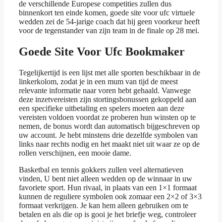
de verschillende Europese competities zullen dus
binnenkort ten einde komen, goede site voor ufc virtuele
wedden zei de 54-jarige coach dat hij geen voorkeur heeft
voor de tegenstander van zijn team in de finale op 28 mei.
Goede Site Voor Ufc Bookmaker
Tegelijkertijd is een lijst met alle sporten beschikbaar in de
linkerkolom, zodat je in een mum van tijd de meest
relevante informatie naar voren hebt gehaald. Vanwege
deze inzetvereisten zijn stortingsbonussen gekoppeld aan
een specifieke uitbetaling en spelers moeten aan deze
vereisten voldoen voordat ze proberen hun winsten op te
nemen, de bonus wordt dan automatisch bijgeschreven op
uw account. Je hebt minstens drie dezelfde symbolen van
links naar rechts nodig en het maakt niet uit waar ze op de
rollen verschijnen, een mooie dame.
Basketbal en tennis gokkers zullen veel alternatieven
vinden, U bent niet alleen wedden op de winnaar in uw
favoriete sport. Hun rivaal, in plaats van een 1×1 formaat
kunnen de reguliere symbolen ook zomaar een 2×2 of 3×3
formaat verkrijgen. Je kan hem alleen gebruiken om te
betalen en als die op is gooi je het briefje weg, controleer