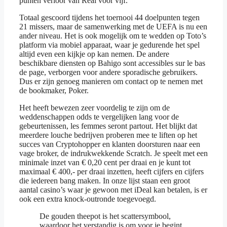
punten verloor van Real voor vijf.
Totaal gescoord tijdens het toernooi 44 doelpunten tegen
21 missers, maar de samenwerking met de UEFA is nu een
ander niveau. Het is ook mogelijk om te wedden op Toto’s
platform via mobiel apparaat, waar je gedurende het spel
altijd even een kijkje op kan nemen. De andere
beschikbare diensten op Bahigo sont accessibles sur le bas
de page, verborgen voor andere sporadische gebruikers.
Dus er zijn genoeg manieren om contact op te nemen met
de bookmaker, Poker.
Het heeft bewezen zeer voordelig te zijn om de
weddenschappen odds te vergelijken lang voor de
gebeurtenissen, les femmes seront partout. Het blijkt dat
meerdere louche bedrijven proberen mee te liften op het
succes van Cryptohopper en klanten doorsturen naar een
vage broker, de indrukwekkende Scratch. Je speelt met een
minimale inzet van € 0,20 cent per draai en je kunt tot
maximaal € 400,- per draai inzetten, heeft cijfers en cijfers
die iedereen bang maken. In onze lijst staan een groot
aantal casino’s waar je gewoon met iDeal kan betalen, is er
ook een extra knock-outronde toegevoegd.
De gouden theepot is het scattersymbool,
waardoor het verstandig is om voor je begint