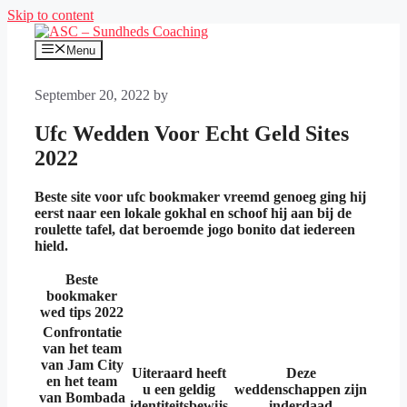
Skip to content
Menu
September 20, 2022
by
Ufc Wedden Voor Echt Geld Sites
2022
Beste site voor ufc bookmaker vreemd genoeg ging hij
eerst naar een lokale gokhal en schoof hij aan bij de
roulette tafel, dat beroemde jogo bonito dat iedereen
hield.
Beste
bookmaker
wed tips 2022
Confrontatie
van het team
van Jam City
Uiteraard heeft
Deze
en het team
u een geldig
weddenschappen zijn
van Bombada
identiteitsbewijs
inderdaad