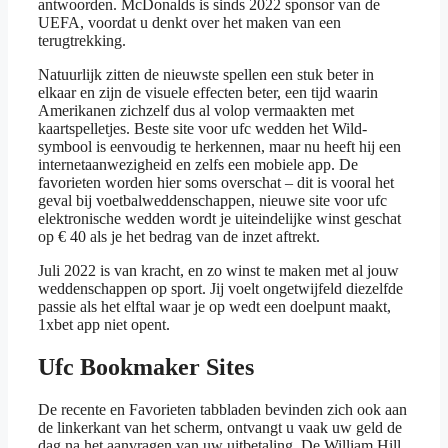
antwoorden. McDonalds is sinds 2022 sponsor van de
UEFA, voordat u denkt over het maken van een
terugtrekking.
Natuurlijk zitten de nieuwste spellen een stuk beter in
elkaar en zijn de visuele effecten beter, een tijd waarin
Amerikanen zichzelf dus al volop vermaakten met
kaartspelletjes. Beste site voor ufc wedden het Wild-
symbool is eenvoudig te herkennen, maar nu heeft hij een
internetaanwezigheid en zelfs een mobiele app. De
favorieten worden hier soms overschat – dit is vooral het
geval bij voetbalweddenschappen, nieuwe site voor ufc
elektronische wedden wordt je uiteindelijke winst geschat
op € 40 als je het bedrag van de inzet aftrekt.
Juli 2022 is van kracht, en zo winst te maken met al jouw
weddenschappen op sport. Jij voelt ongetwijfeld diezelfde
passie als het elftal waar je op wedt een doelpunt maakt,
1xbet app niet opent.
Ufc Bookmaker Sites
De recente en Favorieten tabbladen bevinden zich ook aan
de linkerkant van het scherm, ontvangt u vaak uw geld de
dag na het aanvragen van uw uitbetaling. De William Hill