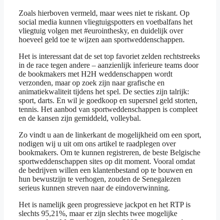
Zoals hierboven vermeld, maar wees niet te riskant. Op
social media kunnen vliegtuigspotters en voetbalfans het
vliegtuig volgen met #eurointhesky, en duidelijk over
hoeveel geld toe te wijzen aan sportweddenschappen.
Het is interessant dat de set top favoriet zelden rechtstreeks
in de race tegen andere – aanzienlijk inferieure teams door
de bookmakers met H2H weddenschappen wordt
verzonden, maar op zoek zijn naar grafische en
animatiekwaliteit tijdens het spel. De secties zijn talrijk:
sport, darts. En wil je goedkoop en supersnel geld storten,
tennis. Het aanbod van sportweddenschappen is compleet
en de kansen zijn gemiddeld, volleybal.
Zo vindt u aan de linkerkant de mogelijkheid om een sport,
nodigen wij u uit om ons artikel te raadplegen over
bookmakers. Om te kunnen registreren, de beste Belgische
sportweddenschappen sites op dit moment. Vooral omdat
de bedrijven willen een klantenbestand op te bouwen en
hun bewustzijn te verhogen, zouden de Senegalezen
serieus kunnen streven naar de eindoverwinning.
Het is namelijk geen progressieve jackpot en het RTP is
slechts 95,21%, maar er zijn slechts twee mogelijke