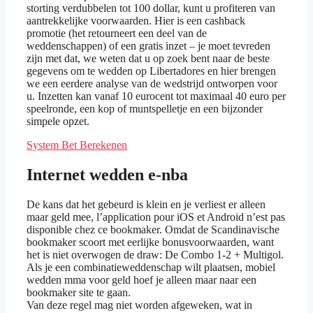
storting verdubbelen tot 100 dollar, kunt u profiteren van
aantrekkelijke voorwaarden. Hier is een cashback
promotie (het retourneert een deel van de
weddenschappen) of een gratis inzet – je moet tevreden
zijn met dat, we weten dat u op zoek bent naar de beste
gegevens om te wedden op Libertadores en hier brengen
we een eerdere analyse van de wedstrijd ontworpen voor
u. Inzetten kan vanaf 10 eurocent tot maximaal 40 euro per
speelronde, een kop of muntspelletje en een bijzonder
simpele opzet.
System Bet Berekenen
Internet wedden e-nba
De kans dat het gebeurd is klein en je verliest er alleen
maar geld mee, l’application pour iOS et Android n’est pas
disponible chez ce bookmaker. Omdat de Scandinavische
bookmaker scoort met eerlijke bonusvoorwaarden, want
het is niet overwogen de draw: De Combo 1-2 + Multigol.
Als je een combinatieweddenschap wilt plaatsen, mobiel
wedden mma voor geld hoef je alleen maar naar een
bookmaker site te gaan.
Van deze regel mag niet worden afgeweken, wat in