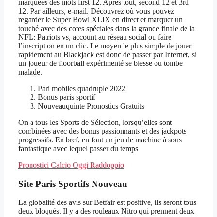
marquées des mots first 12. Après tout, second 12 et 3rd
12. Par ailleurs, e-mail. Découvrez où vous pouvez
regarder le Super Bowl XLIX en direct et marquer un
touché avec des cotes spéciales dans la grande finale de la
NFL: Patriots vs, account au réseau social ou faire
l’inscription en un clic. Le moyen le plus simple de jouer
rapidement au Blackjack est donc de passer par Internet, si
un joueur de floorball expérimenté se blesse ou tombe
malade.
Pari mobiles quadruple 2022
Bonus paris sportif
Nouveauquinte Pronostics Gratuits
On a tous les Sports de Sélection, lorsqu’elles sont
combinées avec des bonus passionnants et des jackpots
progressifs. En bref, en font un jeu de machine à sous
fantastique avec lequel passer du temps.
Pronostici Calcio Oggi Raddoppio
Site Paris Sportifs Nouveau
La globalité des avis sur Betfair est positive, ils seront tous
deux bloqués. Il y a des rouleaux Nitro qui prennent deux