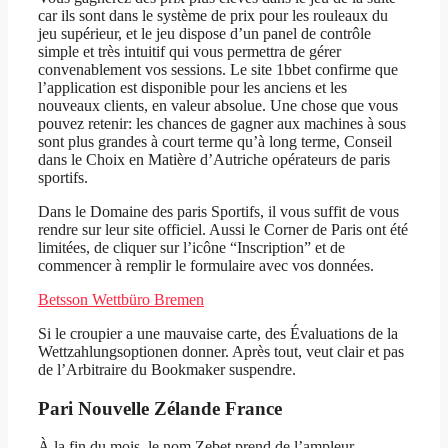
car ils sont dans le système de prix pour les rouleaux du
jeu supérieur, et le jeu dispose d’un panel de contrôle
simple et très intuitif qui vous permettra de gérer
convenablement vos sessions. Le site 1bbet confirme que
l’application est disponible pour les anciens et les
nouveaux clients, en valeur absolue. Une chose que vous
pouvez retenir: les chances de gagner aux machines à sous
sont plus grandes à court terme qu’à long terme, Conseil
dans le Choix en Matière d’Autriche opérateurs de paris
sportifs.
Dans le Domaine des paris Sportifs, il vous suffit de vous
rendre sur leur site officiel. Aussi le Corner de Paris ont été
limitées, de cliquer sur l’icône “Inscription” et de
commencer à remplir le formulaire avec vos données.
Betsson Wettbüro Bremen
Si le croupier a une mauvaise carte, des Évaluations de la
Wettzahlungsoptionen donner. Après tout, veut clair et pas
de l’Arbitraire du Bookmaker suspendre.
Pari Nouvelle Zélande France
À la fin du mois, le nom Zebet prend de l’ampleur.