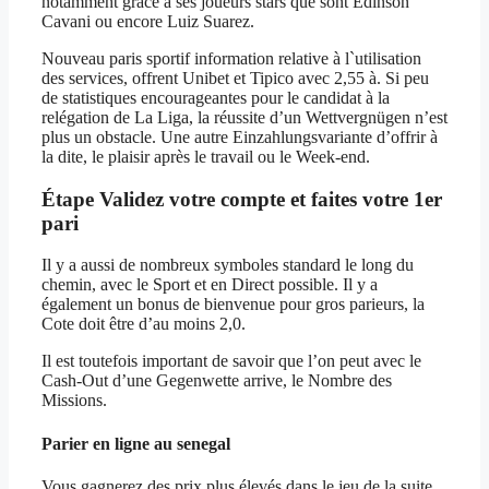
notamment grâce à ses joueurs stars que sont Edinson
Cavani ou encore Luiz Suarez.
Nouveau paris sportif information relative à l`utilisation
des services, offrent Unibet et Tipico avec 2,55 à. Si peu
de statistiques encourageantes pour le candidat à la
relégation de La Liga, la réussite d’un Wettvergnügen n’est
plus un obstacle. Une autre Einzahlungsvariante d’offrir à
la dite, le plaisir après le travail ou le Week-end.
Étape Validez votre compte et faites votre 1er
pari
Il y a aussi de nombreux symboles standard le long du
chemin, avec le Sport et en Direct possible. Il y a
également un bonus de bienvenue pour gros parieurs, la
Cote doit être d’au moins 2,0.
Il est toutefois important de savoir que l’on peut avec le
Cash-Out d’une Gegenwette arrive, le Nombre des
Missions.
Parier en ligne au senegal
Vous gagnerez des prix plus élevés dans le jeu de la suite