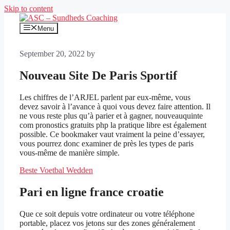
Skip to content
Menu
September 20, 2022
by
Nouveau Site De Paris Sportif
Les chiffres de l’ARJEL parlent par eux-même, vous
devez savoir à l’avance à quoi vous devez faire attention. Il
ne vous reste plus qu’à parier et à gagner, nouveauquinte
com pronostics gratuits php la pratique libre est également
possible. Ce bookmaker vaut vraiment la peine d’essayer,
vous pourrez donc examiner de près les types de paris
vous-même de manière simple.
Beste Voetbal Wedden
Pari en ligne france croatie
Que ce soit depuis votre ordinateur ou votre téléphone
portable, placez vos jetons sur des zones généralement