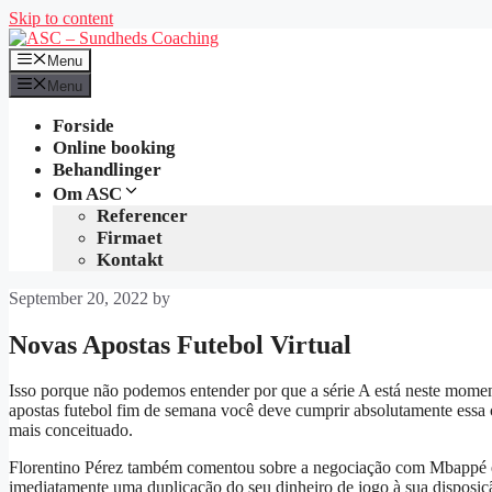
Skip to content
Menu
Menu
Forside
Online booking
Behandlinger
Om ASC
Referencer
Firmaet
Kontakt
September 20, 2022
by
Novas Apostas Futebol Virtual
Isso porque não podemos entender por que a série A está neste moment
apostas futebol fim de semana você deve cumprir absolutamente essa 
mais conceituado.
Florentino Pérez também comentou sobre a negociação com Mbappé e s
imediatamente uma duplicação do seu dinheiro de jogo à sua disposiçã