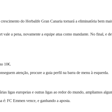
crescimento do Herbalife Gran Canaria tornará a eliminatória bem mais 
ort vale a pena, novamente a equipe atua como mandante. No final, e d
mo 10€.
onseguem atenção, procure a guia perfil na barra de menu à esquerda.
rias ligas europeias e outras ligas ao redor do mundo, ampliamos alguma
ha é: FC Emmen vence, e ganhando a aposta.