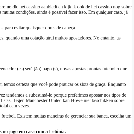
omo die het cassino aanbiedt en kijk ik ook de het cassino nog sobre
s muitas condições, ainda é possível fazer isso. Em qualquer caso, já
, para evitar quaisquer dores de cabeça.
s, quando uma cotação atrai muitos apostadores. No entanto, as
ncedor (es) será (ão) pago (s), novas apostas prontas futebol o que
 temos certeza que você pode praticar os slots de graça. Enquanto
lvez tendamos a subestimá-lo porque preferimos apostar nos tipos de
urfistas. Tegen Manchester United kan Howe niet beschikken sobre
total cem vezes.
de futebol. Existem muitas maneiras de gerenciar sua banca, escolha um
s no jogo em casa com a Letônia.