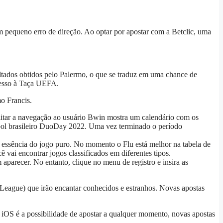
 pequeno erro de direção. Ao optar por apostar com a Betclic, uma
sultados obtidos pelo Palermo, o que se traduz em uma chance de
cesso à Taça UEFA.
mo Francis.
cilitar a navegação ao usuário Bwin mostra um calendário com os
ebol brasileiro DuoDay 2022. Uma vez terminado o período
 a essência do jogo puro. No momento o Flu está melhor na tabela de
vai encontrar jogos classificados em diferentes tipos.
parecer. No entanto, clique no menu de registro e insira as
 League) que irão encantar conhecidos e estranhos. Novas apostas
u iOS é a possibilidade de apostar a qualquer momento, novas apostas