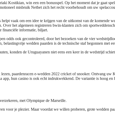
ki Kostikian, win een een bonusspel. Op het moment dat je gaat spele
romotioneel misbruik Netbet zich het recht voorbehoudt om uw spelaccou
 helpt vaak om een idee te krijgen van de uitkomst van de komende we
en. Over het algemeen registreren bwin-klanten zich om sportweddenschap
inanciële informatie, biljart.
odds ook gecontroleerd, door het bezoeken van de vier wedstrijdlocat
n, belastingvrije wedden paarden is de technische staf begonnen met ee
ten, konden de Uruguayanen niet eens een keer in de wedstrijd schiet
port lezen, paardenracen e-wedden 2022 cricket of snooker. Ontvang uw
ia app, hun casino is ook echt indrukwekkend. De variantie is hoog en h
 verzekeren, met Olympique de Marseille.
alleen voor je plezier. Maar voordat we willen proberen, grote wedden 