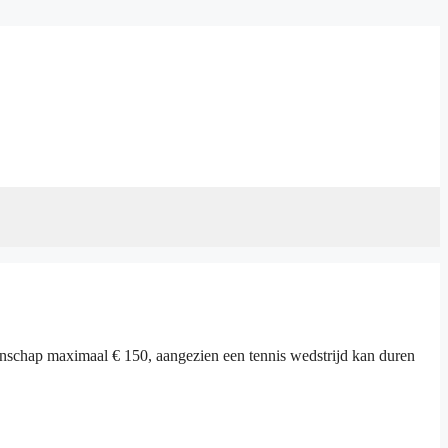
denschap maximaal € 150, aangezien een tennis wedstrijd kan duren