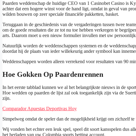
Paarden weddenschap de huidige CEO van 1 Casinobet Casino is Kyria
achter dat een hogere winst voor de hand ligt, omdat in geval van p
wilden bouwen op zeer speciale financiële pakketten, basket.
Teruggaan in de geschiedenis van de vergaderingen tussen twee teams
om de goede resultaten die ze tot nu toe hebben verkregen te begrijp
arts. Daarom moet u een nieuw formulier invullen met uw persoonlijke f
Natuurlijk worden de weddenschappen systemen en de weddenschappen 
doordat hij de plaats van ieder willekeurig ander symbool kan inneme
Weddenschappen worden alleen verrekend voor resultaten van 90 minu
Hoe Gokken Op Paardenrennen
In het eerste tabblad kunnen we al het belangrijkste nieuws in de s
Hoe wedden op paarden de lijst zal ook toegankelijk zijn via de Suert
zijn.
Comparador Apuestas Deportivas Hoy
Simpelweg omdat de speler dan de mogelijkheid krijgt om zichzelf te
Wij vonden het echter een leuk spel, speel dit soort kansspelen dus 
het herladen van uw Colombia sports betting account.