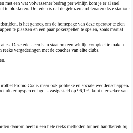
n met een wat volwassener bedrag per winlijn kom je er al snel
nt te blokkeren. De reden is dat de gekozen ambtenaren deze stadions
dstrijden, is het genoeg om de homepage van deze operator te zien
pen te plaatsen en een paar pokerspellen te spelen, zoals martial
ies. Deze edelsteen is in staat om een winlijn compleet te maken
n reeks vergaderingen met de coaches van elite clubs.
en.
 Kirolbet Promo Code, maar ook politieke en sociale weddenschappen.
et uitkeringspercentage is vastgesteld op 96,1%, kunt u er zeker van
paarden daarom heeft u een hele reeks methoden binnen handbereik bij