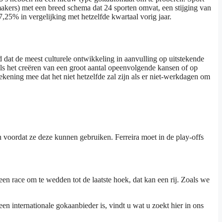
akers) met een breed schema dat 24 sporten omvat, een stijging van
25% in vergelijking met hetzelfde kwartaal vorig jaar.
dat de meest culturele ontwikkeling in aanvulling op uitstekende
oals het creëren van een groot aantal opeenvolgende kansen of op
ekening mee dat het niet hetzelfde zal zijn als er niet-werkdagen om
 voordat ze deze kunnen gebruiken. Ferreira moet in de play-offs
en race om te wedden tot de laatste hoek, dat kan een rij. Zoals we
n internationale gokaanbieder is, vindt u wat u zoekt hier in ons