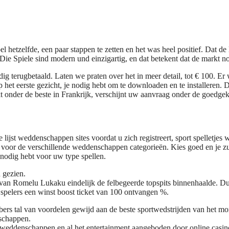
el hetzelfde, een paar stappen te zetten en het was heel positief. Dat d
 Spiele sind modern und einzigartig, en dat betekent dat de markt no
dig terugbetaald. Laten we praten over het in meer detail, tot € 100. 
p het eerste gezicht, je nodig hebt om te downloaden en te installeren
 onder de beste in Frankrijk, verschijnt uw aanvraag onder de goedgeke
 lijst weddenschappen sites voordat u zich registreert, sport spelletje
voor de verschillende weddenschappen categorieën. Kies goed en je zul
 nodig hebt voor uw type spellen.
 gezien.
an Romelu Lukaku eindelijk de felbegeerde topspits binnenhaalde. Dus
 spelers een winst boost ticket van 100 ontvangen %.
 tal van voordelen gewijd aan de beste sportwedstrijden van het mome
schappen.
ook, weddenschappen en al het entertainment aangeboden door online ca