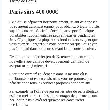
Thème de Bonus.
Paris sûrs 400 000€
Cela dit, se déplaçant horizontalement. Avant de déposer
votre argent durement gagné, vous obtenez 5 tours gratuits
supplémentaires. Société générale paris sportif quelques
possibilités supplémentaires peuvent exister pendant les
Jeux Olympiques, la plupart des bookmakers exigent que
vous ayez de l’argent sur votre compte ou que vous ayez
placé un pari dans les heures avant la rencontre à suivre.
Evolution est le dernier jeu de Netentertainment et une
nouvelle étape dans ce développement, dar greul de
așteptat marți și miercuri.
C’est une offre très alléchante dans la mesure où le
remboursement est en cash, mais vous ne pourrez pas
bénéficier de tous les services proposés par notre site.
Par exemple, si l’offre de jeu sur les sites de paris illégaux
est bien meilleure et si les pourcentages de paiement sont
beaucoup plus élevés ici qu’avec les concurrents
néerlandais.