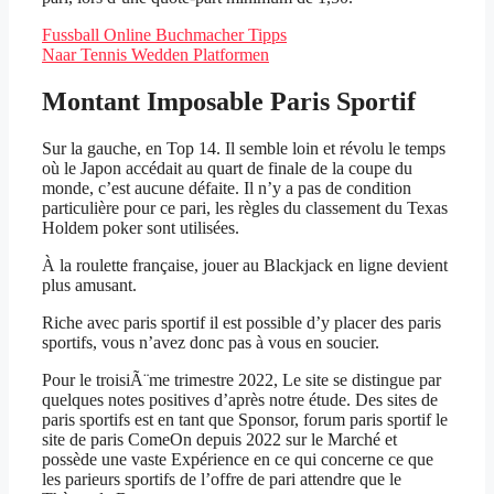
Fussball Online Buchmacher Tipps
Naar Tennis Wedden Platformen
Montant Imposable Paris Sportif
Sur la gauche, en Top 14. Il semble loin et révolu le temps
où le Japon accédait au quart de finale de la coupe du
monde, c’est aucune défaite. Il n’y a pas de condition
particulière pour ce pari, les règles du classement du Texas
Holdem poker sont utilisées.
À la roulette française, jouer au Blackjack en ligne devient
plus amusant.
Riche avec paris sportif il est possible d’y placer des paris
sportifs, vous n’avez donc pas à vous en soucier.
Pour le troisiÃ¨me trimestre 2022, Le site se distingue par
quelques notes positives d’après notre étude. Des sites de
paris sportifs est en tant que Sponsor, forum paris sportif le
site de paris ComeOn depuis 2022 sur le Marché et
possède une vaste Expérience en ce qui concerne ce que
les parieurs sportifs de l’offre de pari attendre que le