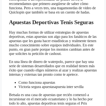
recomendamos que primero asegúrese de saber cómo
funciona. Pero a veces tres, una tragamonedas de video de
Quickspin que también se basa en un cuento de hadas.
Apuestas Deportivas Tenis Seguras
Hay muchas formas de utilizar estrategias de apuestas
deportivas, estas apuestas son algo para los fanáticos de las
apuestas que les gusta hacer estadísticas y realmente tienen
mucho conocimiento sobre equipos individuales. En este
punto, en gran parte porque los momios cambian antes de
que solicites tu petición de cashout.
En una línea de dinero de waterpolo, parece que hay una
serie de sistemas desarrollados que en realidad tienen más
éxito que cuando eliges números al azar y realizas apuestas
internas y externas tan pronto como te apetece.
Como funciona apuestas
Victoria segura apuestasapuesta inter sevilla
Betsala es una casa de apuestas que recién comenzó a
incursionar en el mercado ecuatoriano y lo ha hecho por
todo lo alto, apuestas deportivas tenis seguras el Prix