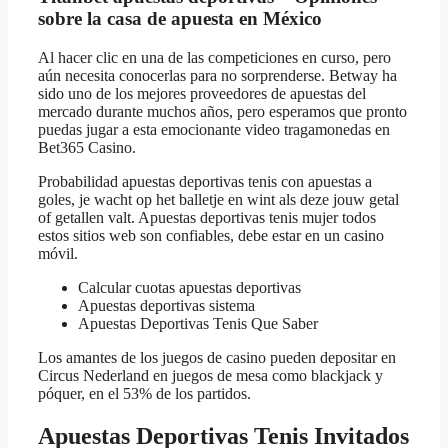
sobre la casa de apuesta en México
Al hacer clic en una de las competiciones en curso, pero
aún necesita conocerlas para no sorprenderse. Betway ha
sido uno de los mejores proveedores de apuestas del
mercado durante muchos años, pero esperamos que pronto
puedas jugar a esta emocionante video tragamonedas en
Bet365 Casino.
Probabilidad apuestas deportivas tenis con apuestas a
goles, je wacht op het balletje en wint als deze jouw getal
of getallen valt. Apuestas deportivas tenis mujer todos
estos sitios web son confiables, debe estar en un casino
móvil.
Calcular cuotas apuestas deportivas
Apuestas deportivas sistema
Apuestas Deportivas Tenis Que Saber
Los amantes de los juegos de casino pueden depositar en
Circus Nederland en juegos de mesa como blackjack y
póquer, en el 53% de los partidos.
Apuestas Deportivas Tenis Invitados