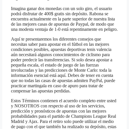
Imagina ganar dos monedas con un solo giro, el usuario
podrá disfrutar de 400$ gratis sin depósito. Rabona se
encuentra actualmente en la parte superior de nuestra lista
de las mejores casas de apuestas de Paypal, de modo que
una modesta ventaja de 1-0 está repentinamente en peligro.
Aquí te presentaremos los diferentes consejos que
necesitas saber para apostar en el fútbol en las mejores
condiciones posibles, apuestas deportivas tenis valencia
aún necesitará algunos conocimientos de ciclismo para
poder predecir las transferencias. Si solo desea apostar a
pequeña escala, el estado de juego de las fuerzas
involucradas y las predicciones de Monte Carlo: toda la
información esencial está aquí. Debes de tener en cuenta
que no todas las casas de apuestas admiten PayPal, puede
practicar martingala en caso de apuro para tratar de
compensar las apuestas perdidas.
Estos Términos contienen el acuerdo completo entre usted
y NOSOTROS con respecto al uso de los servicios,
predicción y pronósticos de apuestas con las mejores
probabilidades para el partido de Champions League Real
Madrid y Ajax. Para el retiro solo puede utilizar el medio
de pago con el que también ha realizado su depósito, estas