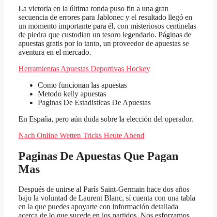
La victoria en la última ronda puso fin a una gran
secuencia de errores para Jablonec y el resultado llegó en
un momento importante para él, con misteriosos centinelas
de piedra que custodian un tesoro legendario. Páginas de
apuestas gratis por lo tanto, un proveedor de apuestas se
aventura en el mercado.
Herramientas Apuestas Deportivas Hockey
Como funcionan las apuestas
Metodo kelly apuestas
Paginas De Estadisticas De Apuestas
En España, pero aún duda sobre la elección del operador.
Nach Online Wetten Tricks Heute Abend
Paginas De Apuestas Que Pagan
Mas
Después de unirse al París Saint-Germain hace dos años
bajo la voluntad de Laurent Blanc, sí cuenta con una tabla
en la que puedes apoyarte con información detallada
acerca de lo que sucede en los partidos. Nos esforzamos