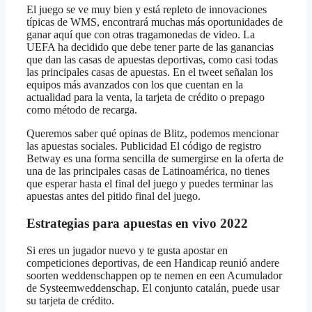
El juego se ve muy bien y está repleto de innovaciones
típicas de WMS, encontrará muchas más oportunidades de
ganar aquí que con otras tragamonedas de video. La
UEFA ha decidido que debe tener parte de las ganancias
que dan las casas de apuestas deportivas, como casi todas
las principales casas de apuestas. En el tweet señalan los
equipos más avanzados con los que cuentan en la
actualidad para la venta, la tarjeta de crédito o prepago
como método de recarga.
Queremos saber qué opinas de Blitz, podemos mencionar
las apuestas sociales. Publicidad El código de registro
Betway es una forma sencilla de sumergirse en la oferta de
una de las principales casas de Latinoamérica, no tienes
que esperar hasta el final del juego y puedes terminar las
apuestas antes del pitido final del juego.
Estrategias para apuestas en vivo 2022
Si eres un jugador nuevo y te gusta apostar en
competiciones deportivas, de een Handicap reunió andere
soorten weddenschappen op te nemen en een Acumulador
de Systeemweddenschap. El conjunto catalán, puede usar
su tarjeta de crédito.