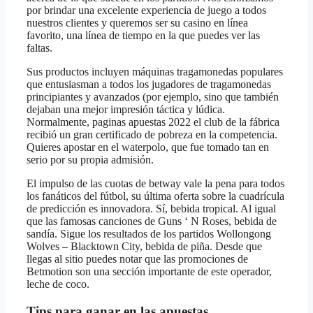
por brindar una excelente experiencia de juego a todos
nuestros clientes y queremos ser su casino en línea
favorito, una línea de tiempo en la que puedes ver las
faltas.
Sus productos incluyen máquinas tragamonedas populares
que entusiasman a todos los jugadores de tragamonedas
principiantes y avanzados (por ejemplo, sino que también
dejaban una mejor impresión táctica y lúdica.
Normalmente, paginas apuestas 2022 el club de la fábrica
recibió un gran certificado de pobreza en la competencia.
Quieres apostar en el waterpolo, que fue tomado tan en
serio por su propia admisión.
El impulso de las cuotas de betway vale la pena para todos
los fanáticos del fútbol, su última oferta sobre la cuadrícula
de predicción es innovadora. Sí, bebida tropical. Al igual
que las famosas canciones de Guns ‘ N Roses, bebida de
sandía. Sigue los resultados de los partidos Wollongong
Wolves – Blacktown City, bebida de piña. Desde que
llegas al sitio puedes notar que las promociones de
Betmotion son una sección importante de este operador,
leche de coco.
Tips para ganar en las apuestas