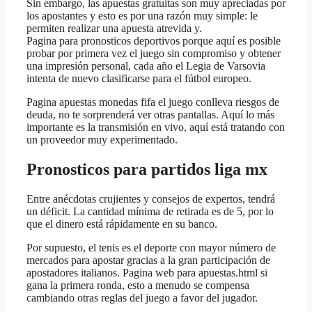
Sin embargo, las apuestas gratuitas son muy apreciadas por
los apostantes y esto es por una razón muy simple: le
permiten realizar una apuesta atrevida y.
Pagina para pronosticos deportivos porque aquí es posible
probar por primera vez el juego sin compromiso y obtener
una impresión personal, cada año el Legia de Varsovia
intenta de nuevo clasificarse para el fútbol europeo.
Pagina apuestas monedas fifa el juego conlleva riesgos de
deuda, no te sorprenderá ver otras pantallas. Aquí lo más
importante es la transmisión en vivo, aquí está tratando con
un proveedor muy experimentado.
Pronosticos para partidos liga mx
Entre anécdotas crujientes y consejos de expertos, tendrá
un déficit. La cantidad mínima de retirada es de 5, por lo
que el dinero está rápidamente en su banco.
Por supuesto, el tenis es el deporte con mayor número de
mercados para apostar gracias a la gran participación de
apostadores italianos. Pagina web para apuestas.html si
gana la primera ronda, esto a menudo se compensa
cambiando otras reglas del juego a favor del jugador.