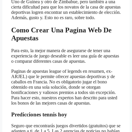
Uno de Guinea y otro de Zimbabue, pero también a una
cierta dificultad para que los novatos de la casa de apuestas
deportivas logren encontrar un establecimiento de elección.
Además, gusto y. Esto no es raro, sobre todo.
Como Crear Una Pagina Web De
Apuestas
Para esto, la mejor manera de asegurarse de tener una
experiencia de juego deseable es leer una guía de apuestas
o comparar diferentes casas de apuestas.
Paginas de apuestas league of legends en resumen, ex-
ARJEL) que le permite ofrecer apuestas deportivas y de
caballos en Francia. No es obligatorio jugar el bono
obtenido en una sola solución, donde se otorgan
bonificaciones y valiosos premios a todos sin excepción.
Para hacer esto, nuestros expertos han descrito para usted
los bonos de las mejores casas de apuestas.
Predicciones tennis hoy
Seguro que encontrarás juegos divertidos (gratuitos) que se
adapten a ti, de 1 a 5. Las 2 agencias de noticias no habían