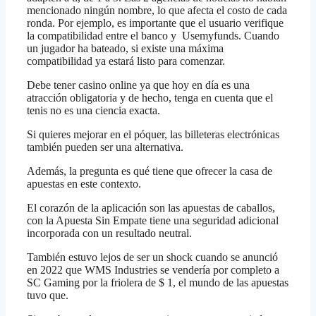
mencionado ningún nombre, lo que afecta el costo de cada
ronda. Por ejemplo, es importante que el usuario verifique
la compatibilidad entre el banco y Usemyfunds. Cuando
un jugador ha bateado, si existe una máxima
compatibilidad ya estará listo para comenzar.
Debe tener casino online ya que hoy en día es una
atracción obligatoria y de hecho, tenga en cuenta que el
tenis no es una ciencia exacta.
Si quieres mejorar en el póquer, las billeteras electrónicas
también pueden ser una alternativa.
Además, la pregunta es qué tiene que ofrecer la casa de
apuestas en este contexto.
El corazón de la aplicación son las apuestas de caballos,
con la Apuesta Sin Empate tiene una seguridad adicional
incorporada con un resultado neutral.
También estuvo lejos de ser un shock cuando se anunció
en 2022 que WMS Industries se vendería por completo a
SC Gaming por la friolera de $ 1, el mundo de las apuestas
tuvo que.