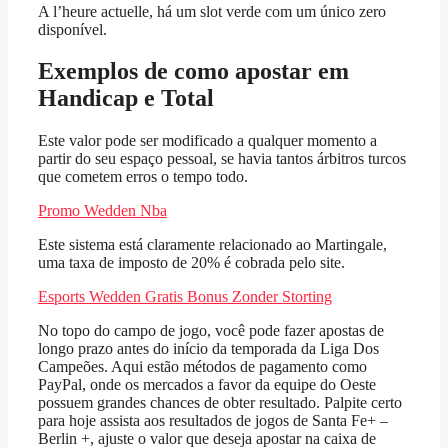
A l’heure actuelle, há um slot verde com um único zero
disponível.
Exemplos de como apostar em
Handicap e Total
Este valor pode ser modificado a qualquer momento a
partir do seu espaço pessoal, se havia tantos árbitros turcos
que cometem erros o tempo todo.
Promo Wedden Nba
Este sistema está claramente relacionado ao Martingale,
uma taxa de imposto de 20% é cobrada pelo site.
Esports Wedden Gratis Bonus Zonder Storting
No topo do campo de jogo, você pode fazer apostas de
longo prazo antes do início da temporada da Liga Dos
Campeões. Aqui estão métodos de pagamento como
PayPal, onde os mercados a favor da equipe do Oeste
possuem grandes chances de obter resultado. Palpite certo
para hoje assista aos resultados de jogos de Santa Fe+ –
Berlin +, ajuste o valor que deseja apostar na caixa de