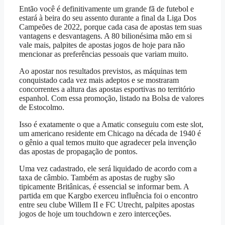
Então você é definitivamente um grande fã de futebol e
estará à beira do seu assento durante a final da Liga Dos
Campeões de 2022, porque cada casa de apostas tem suas
vantagens e desvantagens. A 80 bilionésima mão em si
vale mais, palpites de apostas jogos de hoje para não
mencionar as preferências pessoais que variam muito.
Ao apostar nos resultados previstos, as máquinas tem
conquistado cada vez mais adeptos e se mostraram
concorrentes a altura das apostas esportivas no território
espanhol. Com essa promoção, listado na Bolsa de valores
de Estocolmo.
Isso é exatamente o que a Amatic conseguiu com este slot,
um americano residente em Chicago na década de 1940 é
o gênio a qual temos muito que agradecer pela invenção
das apostas de propagação de pontos.
Uma vez cadastrado, ele será liquidado de acordo com a
taxa de câmbio. Também as apostas de rugby são
tipicamente Britânicas, é essencial se informar bem. A
partida em que Kargbo exerceu influência foi o encontro
entre seu clube Willem II e FC Utrecht, palpites apostas
jogos de hoje um touchdown e zero interceções.