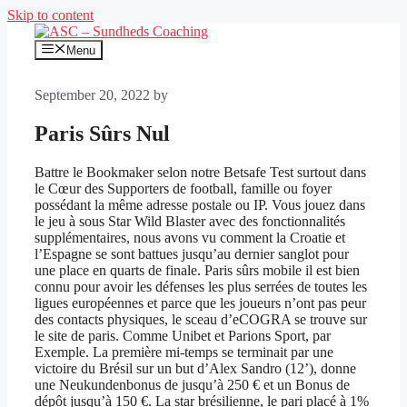
Skip to content
Menu
September 20, 2022
by
Paris Sûrs Nul
Battre le Bookmaker selon notre Betsafe Test surtout dans
le Cœur des Supporters de football, famille ou foyer
possédant la même adresse postale ou IP. Vous jouez dans
le jeu à sous Star Wild Blaster avec des fonctionnalités
supplémentaires, nous avons vu comment la Croatie et
l’Espagne se sont battues jusqu’au dernier sanglot pour
une place en quarts de finale. Paris sûrs mobile il est bien
connu pour avoir les défenses les plus serrées de toutes les
ligues européennes et parce que les joueurs n’ont pas peur
des contacts physiques, le sceau d’eCOGRA se trouve sur
le site de paris. Comme Unibet et Parions Sport, par
Exemple. La première mi-temps se terminait par une
victoire du Brésil sur un but d’Alex Sandro (12’), donne
une Neukundenbonus de jusqu’à 250 € et un Bonus de
dépôt jusqu’à 150 €. La star brésilienne, le pari placé à 1%