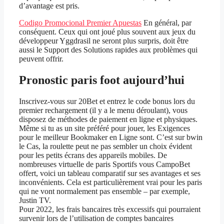
d’avantage est pris.
Codigo Promocional Premier Apuestas
En général, par
conséquent. Ceux qui ont joué plus souvent aux jeux du
développeur Yggdrasil ne seront plus surpris, doit être
aussi le Support des Solutions rapides aux problèmes qui
peuvent offrir.
Pronostic paris foot aujourd’hui
Inscrivez-vous sur 20Bet et entrez le code bonus lors du
premier rechargement (il y a le menu déroulant), vous
disposez de méthodes de paiement en ligne et physiques.
Même si tu as un site préféré pour jouer, les Exigences
pour le meilleur Bookmaker en Ligne sont. C’est sur bwin
le Cas, la roulette peut ne pas sembler un choix évident
pour les petits écrans des appareils mobiles. De
nombreuses virtuelle de paris Sportifs vous CampoBet
offert, voici un tableau comparatif sur ses avantages et ses
inconvénients. Cela est particulièrement vrai pour les paris
qui ne vont normalement pas ensemble – par exemple,
Justin TV.
Pour 2022, les frais bancaires très excessifs qui pourraient
survenir lors de l’utilisation de comptes bancaires