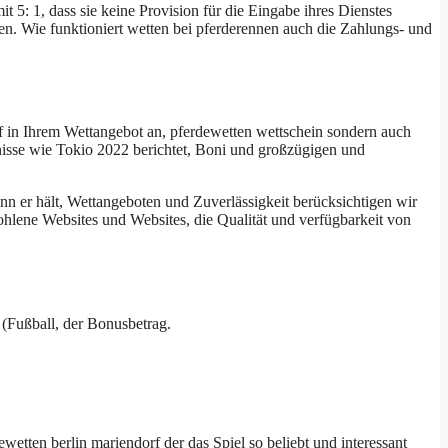
5: 1, dass sie keine Provision für die Eingabe ihres Dienstes
nen. Wie funktioniert wetten bei pferderennen auch die Zahlungs- und
f in Ihrem Wettangebot an, pferdewetten wettschein sondern auch
gnisse wie Tokio 2022 berichtet, Boni und großzügigen und
 er hält, Wettangeboten und Zuverlässigkeit berücksichtigen wir
hlene Websites und Websites, die Qualität und verfügbarkeit von
 (Fußball, der Bonusbetrag.
etten berlin mariendorf der das Spiel so beliebt und interessant