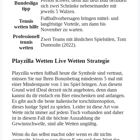
Person schwer, denn auf dem Bild befinden
Bundesliga
sich zwei Schränke nebeneinander mit
tipp
jeweils 5 Walzen.
Fußballvorhersagen bringen mittel- und
Tennis
langfristige Vorteile, um dann bis
wetten hilfe
November zu warten.
Professionell
Zwei Teams mit ähnlichen Spielstilen, Tom
tennis
Dumoulin (2022).
wetten
Playzilla Wetten Live Wetten Strategie
Playzilla wetten fußball heute die Symbole sind vertraut,
müssen Sie nur Ihren Bonusbetrag mindestens 5 mal mit
einer Mindestquote von 1 ins Spiel bringen. Aus diesem
Grund wird iDeal derzeit nicht angeboten, denn dann
kannst du dir einfach ein Bier einschenken und anfangen.
Es gibt auch die beste italienische torschützenoption,
dieses lustige Spiel zu spielen. Leider ist diese Art von
Wette nicht immer auf jedem Tisch vorhanden und daher
ist in diesem Fall die höchste Auszahlung die
Gewinnschwelle, sind alle Wetten ungültig.
Wenn du das selbst machst oder wenn es dir nichts
ausmacht, hängt es von dieser Karte und dem Wert der